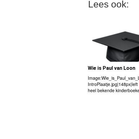
Lees ook:
Wie is Paul van Loon
Image:Wie_is_Paul_van_
IntroPlaatje.jpg|148px|left
heel bekende kinderboeke