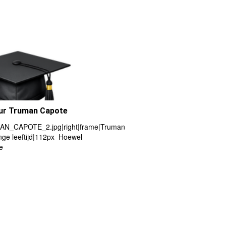
eur Truman Capote
N_CAPOTE_2.jpg|right|frame|Truman
nge leeftijd|112px Hoewel
e