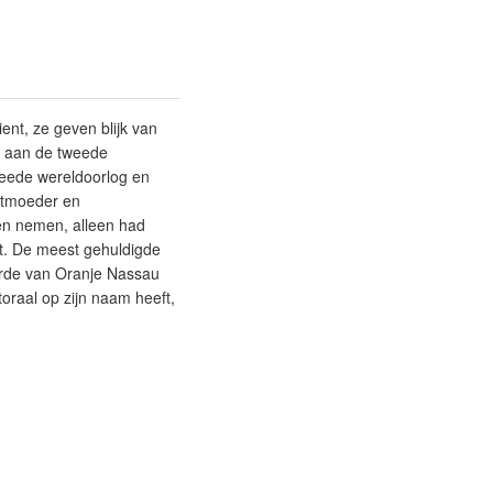
ent, ze geven blijk van
rd aan de tweede
tweede wereldoorlog en
ootmoeder en
gen nemen, alleen had
t. De meest gehuldigde
 Orde van Oranje Nassau
raal op zijn naam heeft,