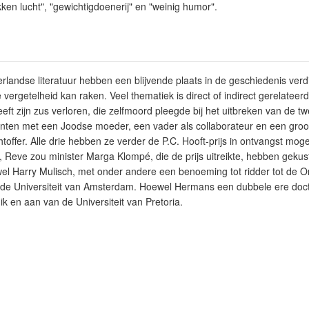
ken lucht", "gewichtigdoenerij" en "weinig humor".
rlandse literatuur hebben een blijvende plaats in de geschiedenis verdi
de vergetelheid kan raken. Veel thematiek is direct of indirect gerelatee
ft zijn zus verloren, die zelfmoord pleegde bij het uitbreken van de 
fronten met een Joodse moeder, een vader als collaborateur en een gr
toffer. Alle drie hebben ze verder de P.C. Hooft-prijs in ontvangst mo
Reve zou minister Marga Klompé, die de prijs uitreikte, hebben gekus
 wel Harry Mulisch, met onder andere een benoeming tot ridder tot de
 de Universiteit van Amsterdam. Hoewel Hermans een dubbele ere docto
ik en aan van de Universiteit van Pretoria.