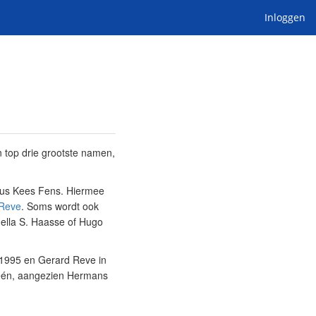
Inloggen
n top drie grootste namen,
ticus Kees Fens. Hiermee
Reve
. Soms wordt ook
 Hella S. Haasse of Hugo
n 1995 en Gerard Reve in
 één, aangezien Hermans