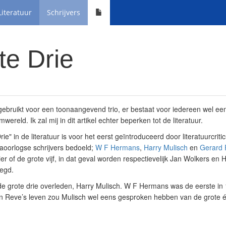
Literatuur
Schrijvers
te Drie
gebruikt voor een toonaangevend trio, er bestaat voor iedereen wel ee
lmwereld. Ik zal mij in dit artikel echter beperken tot de literatuur.
ie" in de literatuur is voor het eerst geïntroduceerd door literatuurcri
aoorlogse schrijvers bedoeld;
W F Hermans
,
Harry Mulisch
en
Gerard 
er of de grote vijf, in dat geval worden respectievelijk Jan Wolkers en
oegd.
 de grote drie overleden, Harry Mulisch. W F Hermans was de eerste i
n Reve’s leven zou Mulisch wel eens gesproken hebben van de grote