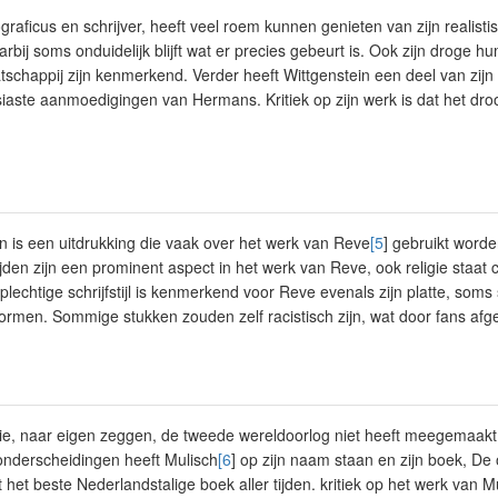
ograficus en schrijver, heeft veel roem kunnen genieten van zijn realis
arbij soms onduidelijk blijft wat er precies gebeurt is. Ook zijn droge
tschappij zijn kenmerkend. Verder heeft Wittgenstein een deel van zijn
aste aanmoedigingen van Hermans. Kritiek op zijn werk is dat het droog,
n is een uitdrukking die vaak over het werk van Reve
[5
] gebruikt worde
den zijn een prominent aspect in het werk van Reve, ook religie staat c
plechtige schrijfstijl is kenmerkend voor Reve evenals zijn platte, som
vormen. Sommige stukken zouden zelf racistisch zijn, wat door fans af
 die, naar eigen zeggen, de tweede wereldoorlog niet heeft meegemaak
n onderscheidingen heeft Mulisch
[6
] op zijn naam staan en zijn boek, De
et beste Nederlandstalige boek aller tijden. kritiek op het werk van Mul