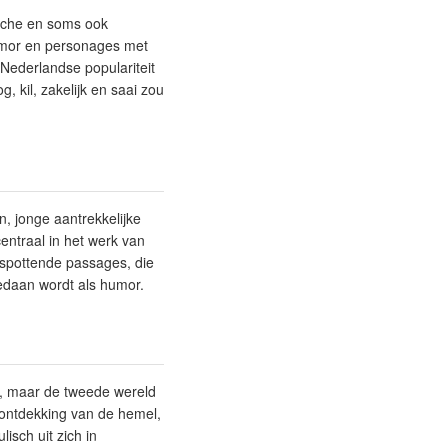
tische en soms ook
 humor en personages met
 Nederlandse populariteit
 kil, zakelijk en saai zou
n, jonge aantrekkelijke
entraal in het werk van
s spottende passages, die
gedaan wordt als humor.
t, maar de tweede wereld
 ontdekking van de hemel,
isch uit zich in