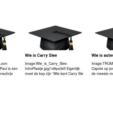
Wie is Carry Slee
Wie is aut
Loon-
Image:Wie_is_Carry_Slee-
Image:TRUMA
 Paul is een
IntroPlaatje.jpg|148px|left Eigenlijk
Capote op jo
nschrijv
moet de kop zijn “Wie kent Carry Sle
de meeste m