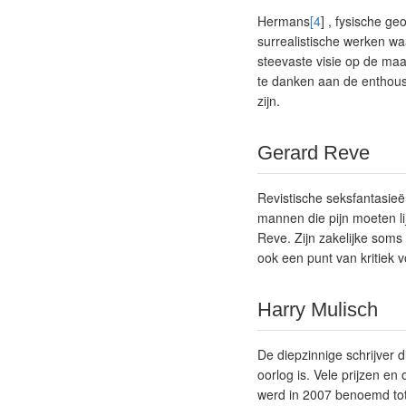
Hermans
[4
] , fysische ge
surrealistische werken wa
steevaste visie op de maa
te danken aan de enthousi
zijn.
Gerard Reve
Revistische seksfantasieë
mannen die pijn moeten lij
Reve. Zijn zakelijke soms 
ook een punt van kritiek 
Harry Mulisch
De diepzinnige schrijver
oorlog is. Vele prijzen e
werd in 2007 benoemd tot h