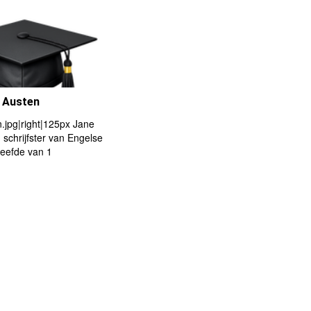
e Austen
.jpg|right|125px Jane
 schrijfster van Engelse
j leefde van 1