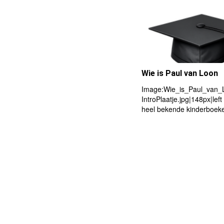
Wie is Paul van Loon
Image:Wie_is_Paul_van_
IntroPlaatje.jpg|148px|left
heel bekende kinderboeke