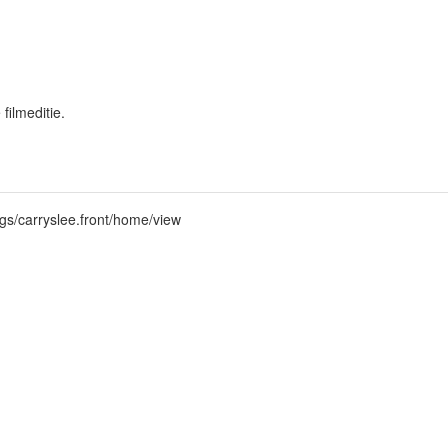
filmeditie.
/wgs/carryslee.front/home/view