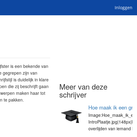
Inloggen
ijfster is een bekende van
e gegrepen zijn van
stijl is duidelijk in klare
Meer van deze
n die zij beschrijft gaan
schrijver
erwerpen maken haar tot
an te pakken.
Hoe maak ik een graf
Image:Hoe_maak_ik_een_
IntroPlaatje.jpg|148px|lef
overlijden van iemand kr