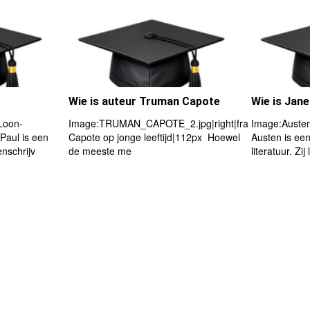
Wie is auteur Truman Capote
Wie is Jan
Loon-
Image:TRUMAN_CAPOTE_2.jpg|right|frame|Truman
Image:Austen
 Paul is een
Capote op jonge leeftijd|112px Hoewel
Austen is een
nschrijv
de meeste me
literatuur. Zi