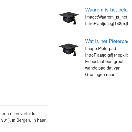
Waarom is het belang
Image:Waarom_is_het_be
IntroPlaatje.jpg|148px|l
Wat is het Pieterpad
Image:Pieterpad-
IntroPlaatje.gif|148px|left
Er bestaat een groot
wandelpad dat van
Groningen naar
een rij en vertelde
981), in Bergen. In haar