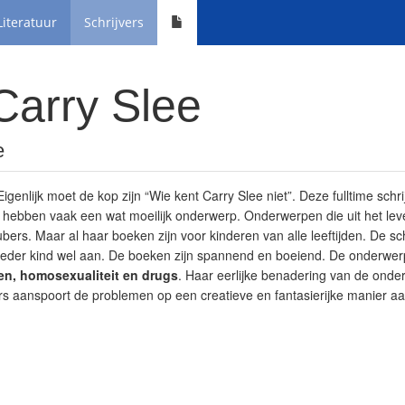
Literatuur
Schrijvers
Carry Slee
e
Eigenlijk moet de kop zijn “Wie kent Carry Slee niet”. Deze fulltime schr
 hebben vaak een wat moeilijk onderwerp. Onderwerpen die uit het lev
rs. Maar al haar boeken zijn voor kinderen van alle leeftijden. De schrijf
ieder kind wel aan. De boeken zijn spannend en boeiend. De onderwerpe
en, homosexualiteit en drugs
. Haar eerlijke benadering van de ond
zers aanspoort de problemen op een creatieve en fantasierijke manier a