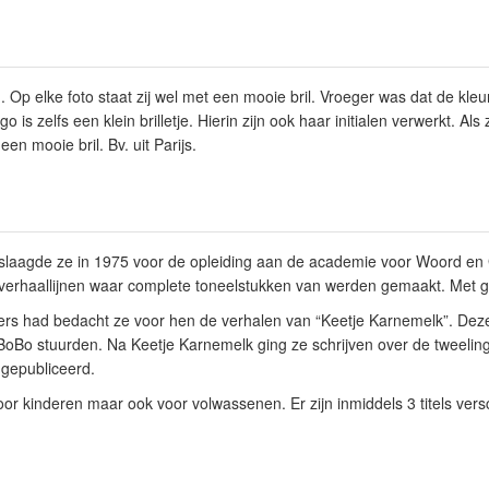
n. Op elke foto staat zij wel met een mooie bril. Vroeger was dat de kl
o is zelfs een klein brilletje. Hierin zijn ook haar initialen verwerkt. Als
en mooie bril. Bv. uit Parijs.
slaagde ze in 1975 voor de opleiding aan de academie voor Woord en G
erhaallijnen waar complete toneelstukken van werden gemaakt. Met g
rs had bedacht ze voor hen de verhalen van “Keetje Karnemelk”. Dez
ft BoBo stuurden. Na Keetje Karnemelk ging ze schrijven over de tweeli
gepubliceerd.
 voor kinderen maar ook voor volwassenen. Er zijn inmiddels 3 titels ver