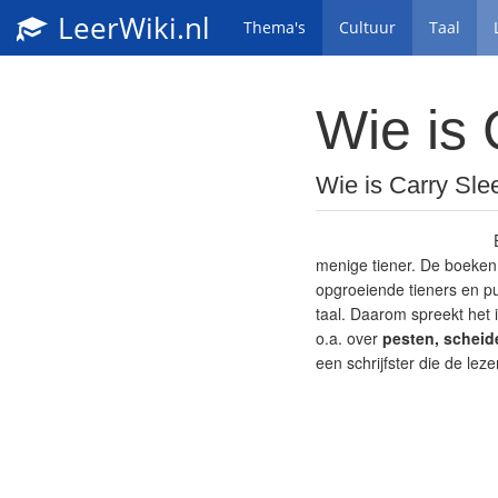
LeerWiki.nl
Thema's
Cultuur
Taal
Wie is 
Wie is Carry Sle
menige tiener. De boeken
opgroeiende tieners en pube
taal. Daarom spreekt het 
o.a. over
pesten, scheid
een schrijfster die de le