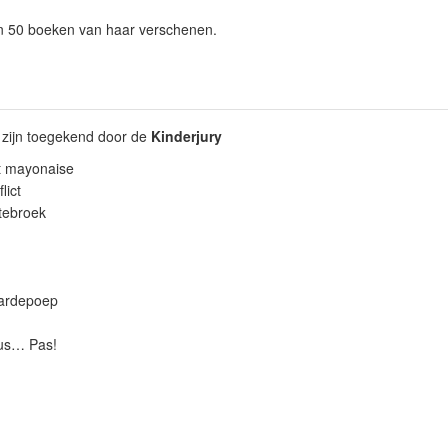
an 50 boeken van haar verschenen.
 zijn toegekend door de
Kinderjury
t mayonaise
lict
jtebroek
ardepoep
us… Pas!