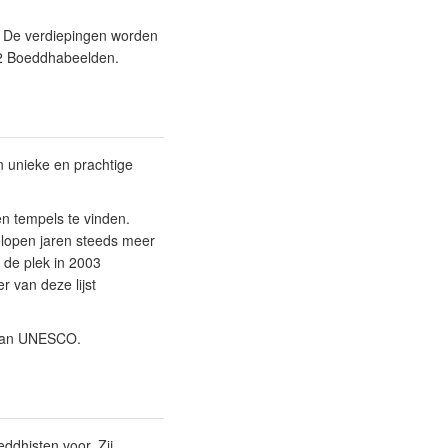
d. De verdiepingen worden
 72 Boeddhabeelden.
n unieke en prachtige
n tempels te vinden.
lopen jaren steeds meer
 de plek in 2003
 van deze lijst
t van UNESCO.
ddhisten voor. Zij