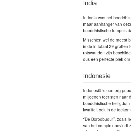
India
In India was het boeddhi
maar aanhanger van deze g
boeddhistische tempels da
Misschien wel de meest bi
in de in totaal 29 grotten
rotswanden zijn beschilde
dus een perfecte plek om 
Indonesië
Indonesië is een erg popu
miljoenen toeristen naar d
boeddhistische heiligdom
kwaliteit ook in de toeko
‘’De Borodbudur’’, zoals 
van het complex bevindt z
e
e