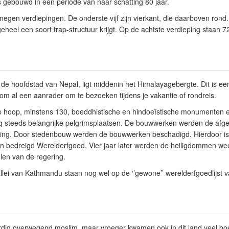
 gebouwd in een periode van naar schatting 80 jaar.
negen verdiepingen. De onderste vijf zijn vierkant, die daarboven ron
 geheel een soort trap-structuur krijgt. Op de achtste verdieping staan
de hoofdstad van Nepal, ligt middenin het Himalayagebergte. Dit is ee
rom al een aanrader om te bezoeken tijdens je vakantie of rondreis.
ele hoop, minstens 130, boeddhistische en hindoeïstische monumenten e
 steeds belangrijke pelgrimsplaatsen. De bouwwerken werden de afge
jking. Door stedenbouw werden de bouwwerken beschadigd. Hierdoor is
 bedreigd Werelderfgoed. Vier jaar later werden de heiligdommen weer
len van de regering.
llei van Kathmandu staan nog wel op de ‘’gewone’’ werelderfgoedlijs
rdig overwegend moslim, maar vroeger kwamen ook in dit land veel boe