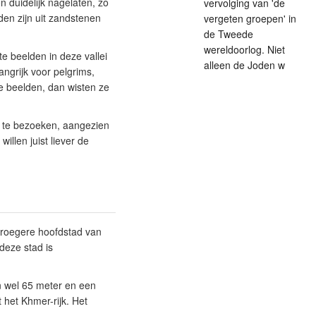
n duidelijk nagelaten, zo
vervolging van 'de
den zijn uit zandstenen
vergeten groepen' in
de Tweede
wereldoorlog. Niet
 beelden in deze vallei
alleen de Joden w
ngrijk voor pelgrims,
e beelden, dan wisten ze
n te bezoeken, aangezien
illen juist liever de
 vroegere hoofdstad van
deze stad is
an wel 65 meter en een
 het Khmer-rijk. Het