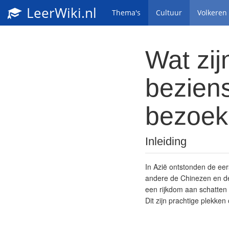
LeerWiki.nl
Thema's
Cultuur
Volkeren
Wat zij
bezien
bezoeke
Inleiding
In Azië ontstonden de ee
andere de Chinezen en de
een rijkdom aan schatten 
Dit zijn prachtige plekke