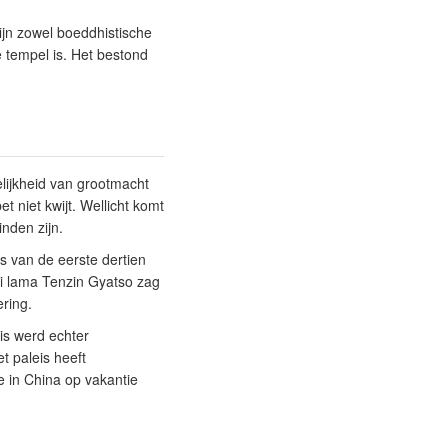
ijn zowel boeddhistische
e tempel is. Het bestond
elijkheid van grootmacht
t niet kwijt. Wellicht komt
nden zijn.
is van de eerste dertien
ai lama Tenzin Gyatso zag
ring.
is werd echter
t paleis heeft
 in China op vakantie