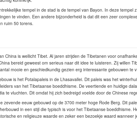
chtig koninkrijk.
ntrekkelijke tempel in de stad is de tempel van Bayon. In deze tempel z
dingen te vinden. Een andere bijzonderheid is dat dit een zeer complex
en ruim 50 torens.
n China is wellicht Tibet. Al jaren strijden de Tibetanen voor onafhank
hina bereid geweest om serieus naar dit idee te luisteren. Zij willen Tibe
aantal mooie en geschiedkundig gezien erg interessante gebouwen te vi
bouw is het Potalapaleis in de Lhasavallei. Dit paleis was het winterhu
le leiders van het Tibetaanse boeddhisme. De veertiende en huidige dal
ia te vluchten. Dit omdat hij zich bedreigd voelde door de Chinese rege
 de zevende eeuw gebouwd op de 3700 meter hoge Rode Berg. Dit pale
herbouwd in een stijl die typisch is voor het Tibetaanse boeddhisme. He
storische en religieuze waarde en zeker een bezoekje waard wanneer je