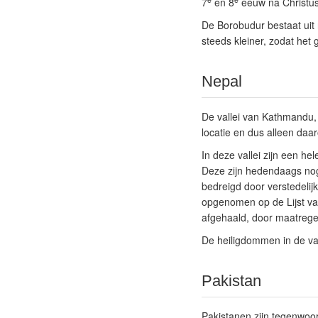
7
en 8
eeuw na Christus
De Borobudur bestaat uit 
steeds kleiner, zodat het
Nepal
De vallei van Kathmandu, 
locatie en dus alleen daa
In deze vallei zijn een h
Deze zijn hedendaags nog
bedreigd door verstedeli
opgenomen op de Lijst van
afgehaald, door maatrege
De heiligdommen in de va
Pakistan
Pakistanen zijn tegenwoo