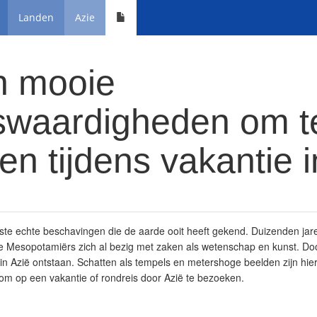
Landen
Azie
n mooie
swaardigheden om t
n tijdens vakantie i
rste echte beschavingen die de aarde ooit heeft gekend. Duizenden jar
 Mesopotamiërs zich al bezig met zaken als wetenschap en kunst. Do
in Azië ontstaan. Schatten als tempels en metershoge beelden zijn hie
n om op een vakantie of rondreis door Azië te bezoeken.