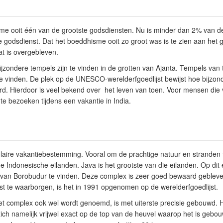
sme ooit één van de grootste godsdiensten. Nu is minder dan 2% van d
odsdienst. Dat het boeddhisme ooit zo groot was is te zien aan het g
t is overgebleven.
jzondere tempels zijn te vinden in de grotten van Ajanta. Tempels van t
 te vinden. De plek op de UNESCO-werelderfgoedlijst bewijst hoe bijzond
rd. Hierdoor is veel bekend over het leven van toen. Voor mensen die v
te bezoeken tijdens een vakantie in India.
laire vakantiebestemming. Vooral om de prachtige natuur en stranden tr
e Indonesische eilanden. Java is het grootste van die eilanden. Op dit e
 van Borobudur te vinden. Deze complex is zeer goed bewaard geble
mst te waarborgen, is het in 1991 opgenomen op de werelderfgoedlijst.
het complex ook wel wordt genoemd, is met uiterste precisie gebouwd. H
ich namelijk vrijwel exact op de top van de heuvel waarop het is gebou