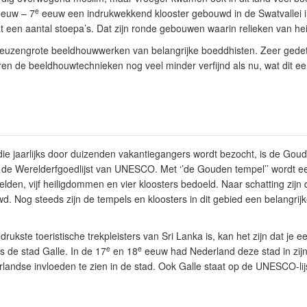
e
euw – 7
eeuw een indrukwekkend klooster gebouwd in de Swatvallei 
vat een aantal stoepa’s. Dat zijn ronde gebouwen waarin relieken van he
 reuzengrote beeldhouwwerken van belangrijke boeddhisten. Zeer gedeta
en de beeldhouwtechnieken nog veel minder verfijnd als nu, wat dit een 
die jaarlijks door duizenden vakantiegangers wordt bezocht, is de Gou
 de Werelderfgoedlijst van UNESCO. Met ‘’de Gouden tempel’’ wordt e
elden, vijf heiligdommen en vier kloosters bedoeld. Naar schatting zijn
. Nog steeds zijn de tempels en kloosters in dit gebied een belangrij
ukste toeristische trekpleisters van Sri Lanka is, kan het zijn dat je ee
e
e
 de stad Galle. In de 17
en 18
eeuw had Nederland deze stad in zij
rlandse invloeden te zien in de stad. Ook Galle staat op de UNESCO-lij