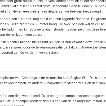
n zeer grote religie in Azië. In veel landen heeft dit geloof haar spore
 Bamyanvallei zijn een aantal grote Boeddhabeelden te vinden. De beel
met stro, klei en een pleisterlaag details aan de beelden toegevoegd.
andere een 19 meter lang beeld van een liggende Boeddha. De grootste
dha’s. Deze zijn 37 en 55 meter hoog. De twee beelden waren eer bela
r heiligdommen in naburige grotten stonden. Zagen pelgrims deze twe
aar de heiligdommen zaten.
eristen echter minder interessant om tijdens hun vakantie deze beelde
el zijn verwoest door de terreurorganisatie de Taliban. Andere toeristen w
 voordat ze nóg verder in verval raken.
trekpleister van Cambodja is de historische stad Angkor Wat. Dit is een
r zoveel tempels en andere kunstwerken te vinden zijn. Een deel van 
t’’ is een deel van de stad. Dit is een grote tempel met een hoogte v
m 1 km². De tempel wordt gezien als één van de belangrijkste resten uit