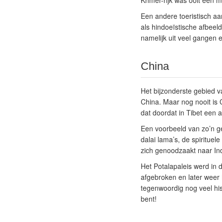
Khmer-rijk was ooit een ma
Een andere toeristisch aa
als hindoeïstische afbeel
namelijk uit veel gangen 
China
Het bijzonderste gebied va
China. Maar nog nooit is C
dat doordat in Tibet een 
Een voorbeeld van zo’n ge
dalai lama’s, de spiritue
zich genoodzaakt naar Ind
Het Potalapaleis werd in
afgebroken en later weer 
tegenwoordig nog veel hi
bent!