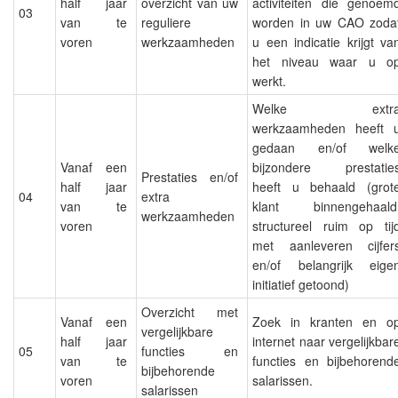
half jaar
overzicht van uw
activiteiten die genoem
03
van te
reguliere
worden in uw CAO zoda
voren
werkzaamheden
u een indicatie krijgt va
het niveau waar u o
werkt.
Welke extr
werkzaamheden heeft 
gedaan en/of welk
Vanaf een
bijzondere prestatie
Prestaties en/of
half jaar
heeft u behaald (grot
04
extra
van te
klant binnengehaald
werkzaamheden
voren
structureel ruim op tij
met aanleveren cijfer
en/of belangrijk eige
initiatief getoond)
Overzicht met
Vanaf een
Zoek in kranten en o
vergelijkbare
half jaar
internet naar vergelijkbar
05
functies en
van te
functies en bijbehorend
bijbehorende
voren
salarissen.
salarissen