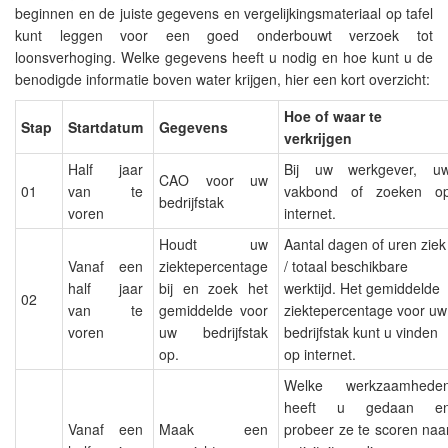
beginnen en de juiste gegevens en vergelijkingsmateriaal op tafel
kunt leggen voor een goed onderbouwt verzoek tot
loonsverhoging. Welke gegevens heeft u nodig en hoe kunt u de
benodigde informatie boven water krijgen, hier een kort overzicht:
Hoe of waar te
Stap
Startdatum
Gegevens
verkrijgen
Half jaar
Bij uw werkgever, u
CAO voor uw
01
van te
vakbond of zoeken o
bedrijfstak
voren
internet.
Houdt uw
Aantal dagen of uren ziek
Vanaf een
ziektepercentage
/ totaal beschikbare
half jaar
bij en zoek het
werktijd. Het gemiddelde
02
van te
gemiddelde voor
ziektepercentage voor uw
voren
uw bedrijfstak
bedrijfstak kunt u vinden
op.
op internet.
Welke werkzaamhede
heeft u gedaan e
Vanaf een
Maak een
probeer ze te scoren naa