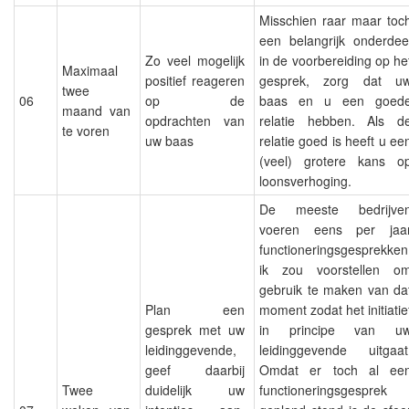
Misschien raar maar toc
een belangrijk onderdee
Zo veel mogelijk
in de voorbereiding op he
Maximaal
positief reageren
gesprek, zorg dat u
twee
06
op de
baas en u een goed
maand van
opdrachten van
relatie hebben. Als d
te voren
uw baas
relatie goed is heeft u ee
(veel) grotere kans o
loonsverhoging.
De meeste bedrijve
voeren eens per jaa
functioneringsgesprekken
ik zou voorstellen o
gebruik te maken van da
Plan een
moment zodat het initiatie
gesprek met uw
in principe van u
leidinggevende,
leidinggevende uitgaat
geef daarbij
Omdat er toch al ee
Twee
duidelijk uw
functioneringsgesprek