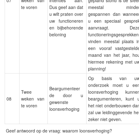
07
weken van
intenties aan.
gepland stond is de sfee
te voren
Dus geef aan dat
meestal minde
u wilt praten over
gespannen dan wannee
uw functioneren
u een speciaal gespre
en bijbehorende
aanvraagt. Dez
beloning
functioneringsgesprekken
vinden meestal plaats i
een vooraf vastgesteld
maand van het jaar, ho
hiermee rekening met u
planning!
Op basis van u
onderzoek moet u ee
Beargumenteer
Twee
loonsverhoging kunne
de door u
08
weken van
beargumenteren, kunt 
gewenste
te voren
het niet onderbouwen da
loonsverhoging
zal uw leidinggevende he
zeker niet geven.
Geef antwoord op de vraag: waarom loonsverhoging?