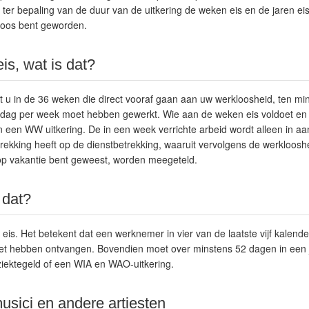
s ter bepaling van de duur van de uitkering de weken eis en de jaren eis
kloos bent geworden.
is, wat is dat?
t u in de 36 weken die direct vooraf gaan aan uw werkloosheid, ten mi
ag per week moet hebben gewerkt. Wie aan de weken eis voldoet en n
en een WW uitkering. De in een week verrichte arbeid wordt alleen in
ekking heeft op de dienstbetrekking, waaruit vervolgens de werklooshe
op vakantie bent geweest, worden meegeteld.
s dat?
en eis. Het betekent dat een werknemer in vier van de laatste vijf kale
et hebben ontvangen. Bovendien moet over minstens 52 dagen in een ja
ziektegeld of een WIA en WAO-uitkering.
sici en andere artiesten