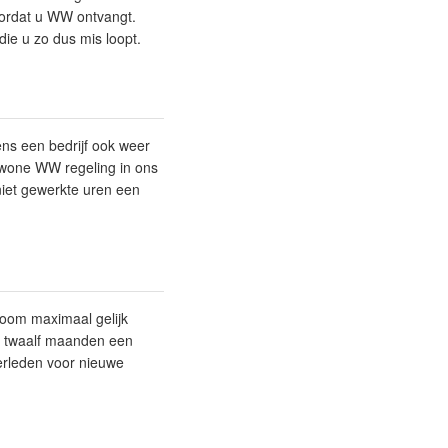
oordat u WW ontvangt.
ie u zo dus mis loopt.
ens een bedrijf ook weer
ewone WW regeling in ons
niet gewerkte uren een
oom maximaal gelijk
l twaalf maanden een
erleden voor nieuwe