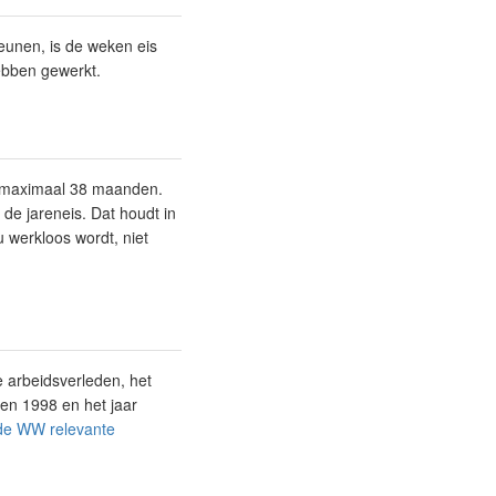
eunen, is de weken eis
ebben gewerkt.
an maximaal 38 maanden.
e jareneis. Dat houdt in
u werkloos wordt, niet
e arbeidsverleden, het
ssen 1998 en het jaar
de WW relevante