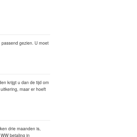
als passend gezien. U moet
n krijgt u dan de tijd om
uitkering, maar er hoeft
oken drie maanden is,
e WW betaling in