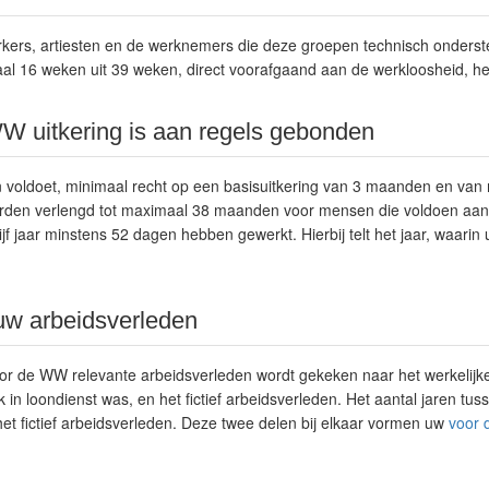
rkers, artiesten en de werknemers die deze groepen technisch onderst
aal 16 weken uit 39 weken, direct voorafgaand aan de werkloosheid, h
W uitkering is aan regels gebonden
en voldoet, minimaal recht op een basisuitkering van 3 maanden en v
den verlengd tot maximaal 38 maanden voor mensen die voldoen aan d
vijf jaar minstens 52 dagen hebben gewerkt. Hierbij telt het jaar, waarin 
uw arbeidsverleden
oor de WW relevante arbeidsverleden wordt gekeken naar het werkelijk
jk in loondienst was, en het fictief arbeidsverleden. Het aantal jaren tu
 het fictief arbeidsverleden. Deze twee delen bij elkaar vormen uw
voor 