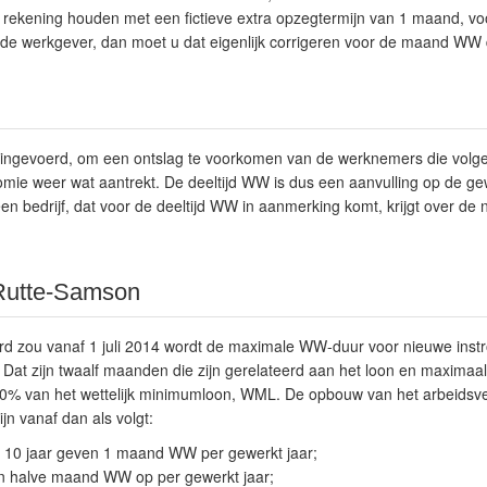
rekening houden met een fictieve extra opzegtermijn van 1 maand, v
 de werkgever, dan moet u dat eigenlijk corrigeren voor de maand WW d
WW ingevoerd, om een ontslag te voorkomen van de werknemers die volg
nomie weer wat aantrekt. De deeltijd WW is dus een aanvulling op de g
en bedrijf, dat voor de deeltijd WW in aanmerking komt, krijgt over de 
Rutte-Samson
d zou vanaf 1 juli 2014 wordt de maximale WW-duur voor nieuwe instr
at zijn twaalf maanden die zijn gerelateerd aan het loon en maximaa
n 70% van het wettelijk minimumloon, WML. De opbouw van het arbeidsv
ijn vanaf dan als volgt:
 10 jaar geven 1 maand WW per gewerkt jaar;
n halve maand WW op per gewerkt jaar;