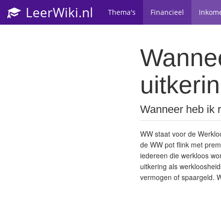
LeerWiki.nl
Thema's
Financieel
Inkom
Wannee
uitkeri
Wanneer heb ik r
WW staat voor de Werkloo
de WW pot flink met prem
iedereen die werkloos wo
uitkering als werklooshei
vermogen of spaargeld. W