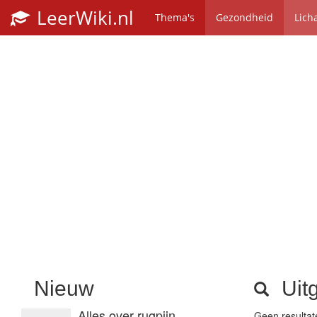
LeerWiki.nl
Thema's
Gezondheid
Lich
Nieuw
Uitg
Alles over rugpijn
Geen resulta