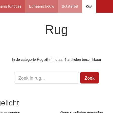
aamsfuncties
Lichaamsbouw
Botstelsel
Rug
Rug
In de categorie
Rug
zijn in totaal 4 artikelen beschikbaar
Zoek
elicht
ten gevonden
Geen resultaten gevonden