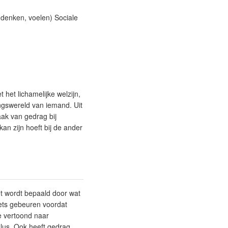
(denken, voelen) Sociale
 het lichamelijke welzijn,
ingswereld van iemand. Uit
aak van gedrag bij
kan zijn hoeft bij de ander
et wordt bepaald door wat
 iets gebeuren voordat
e vertoond naar
lus. Ook heeft gedrag