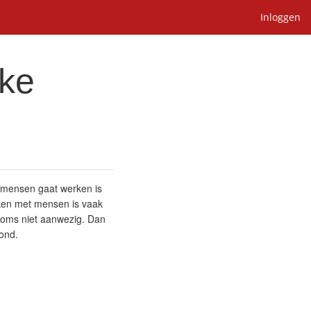
Inloggen
jke
t mensen gaat werken is
erken met mensen is vaak
 soms niet aanwezig. Dan
ond.