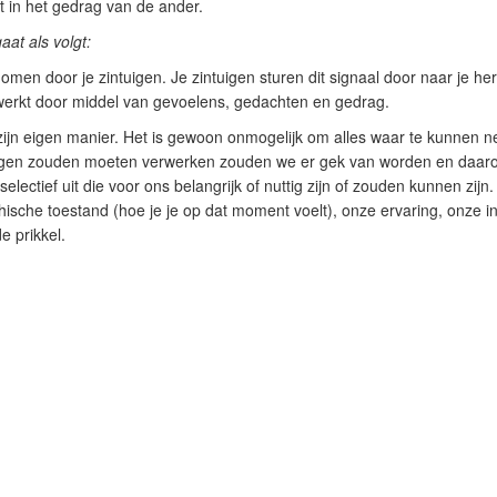
ht in het gedrag van de ander.
at als volgt:
men door je zintuigen. Je zintuigen sturen dit signaal door naar je h
werkt door middel van gevoelens, gedachten en gedrag.
jn eigen manier. Het is gewoon onmogelijk om alles waar te kunnen ne
jgen zouden moeten verwerken zouden we er gek van worden en daarom
electief uit die voor ons belangrijk of nuttig zijn of zouden kunnen zijn.
ische toestand (hoe je je op dat moment voelt), onze ervaring, onze in
e prikkel.