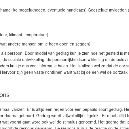
ichamelijke mogelijkheden, eventuele handicaps) Geestelijke invloeden 
uur, klimaat, temperatuur)
t wat andere mensen om je heen doen en zeggen)
als persoon. Door middel van gedrag kun je zien hoe het gesteld is met
g, de sociale ontwikkeling, de persoonlijkheidsontwikkeling en de belev
ers kun je dus veel informatie halen. Het is alleen wel zo dat de oorz
Hiervoor zijn geen vaste richtlijnen want wat bij de een wel de oorzaak 
pons
emaal vanzelf. Er is altijd een reden voor een bepaald soort gedrag. H
r daarna gebeurd. Gedrag wordt vrijwel altijd uitgelokt. Er moet altijd
t wat vooraf gaat word ook wel de stimulus genoemd. Het gedrag dat j
us wordt de respons genoemd. De respons is dus de reactie op de stimu