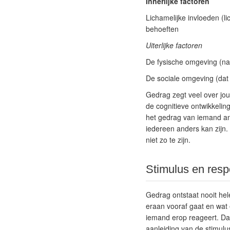
Innerlijke factoren
Lichamelijke invloeden (l
behoeften
Uiterlijke factoren
De fysische omgeving (nat
De sociale omgeving (da
Gedrag zegt veel over jou 
de cognitieve ontwikkelin
het gedrag van iemand and
iedereen anders kan zijn. 
niet zo te zijn.
Stimulus en res
Gedrag ontstaat nooit hel
eraan vooraf gaat en wat e
iemand erop reageert. Da
aanleiding van de stimul