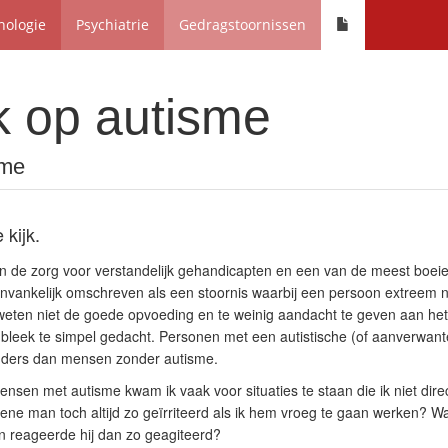
hologie
Psychiatrie
Gedragstoornissen
k op autisme
sme
 kijk.
in de zorg voor verstandelijk gehandicapten en een van de meest boeie
nvankelijk omschreven als een stoornis waarbij een persoon extreem n
eten niet de goede opvoeding en te weinig aandacht te geven aan het 
 bleek te simpel gedacht. Personen met een autistische (of aanverwant
anders dan mensen zonder autisme.
nsen met autisme kwam ik vaak voor situaties te staan die ik niet direc
ne man toch altijd zo geïrriteerd als ik hem vroeg te gaan werken? Wa
 reageerde hij dan zo geagiteerd?