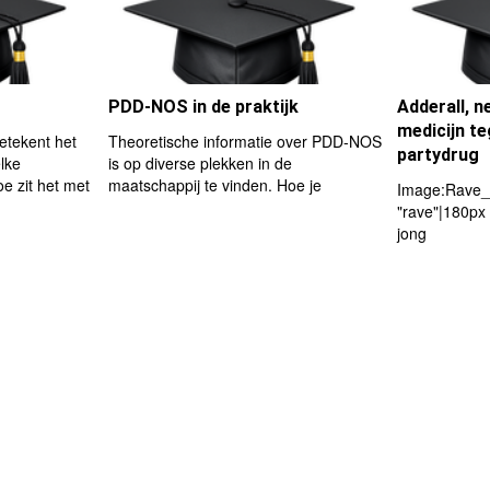
PDD-NOS in de praktijk
Adderall, ne
medicijn t
etekent het
Theoretische informatie over PDD-NOS
partydrug
lke
is op diverse plekken in de
e zit het met
maatschappij te vinden. Hoe je
Image:Rave_
"rave"|180px 
jong