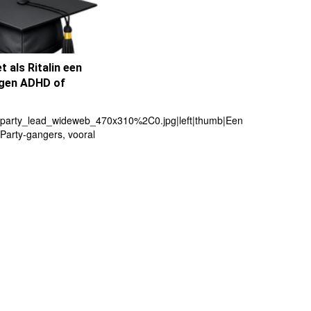
t als Ritalin een
egen ADHD of
party_lead_wideweb_470x310%2C0.jpg|left|thumb|Een
Party-gangers, vooral