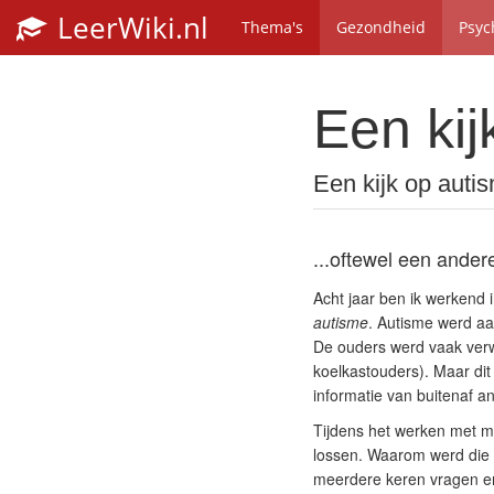
LeerWiki.nl
Thema's
Gezondheid
Psyc
Een kij
Een kijk op auti
...oftewel een andere
Acht jaar ben ik werkend 
autisme
. Autisme werd aa
De ouders werd vaak verw
koelkastouders). Maar dit
informatie van buitenaf 
Tijdens het werken met me
lossen. Waarom werd die e
meerdere keren vragen en