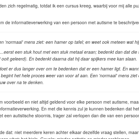
den zich regelmatig, totdat ik een cursus kreeg, waarbij voor mij alle pu
m de informatieverwerking van een persoon met autisme te beschrijven
Een 'normaal' mens ziet: een hamer op tafel; en weet ook meteen wat hi
 ...eerst een stuk hout met een stuk metaal eraan; bedenkt dan dat d
 ooit geleerd). En bedenkt daarna dat hij daar spijkers mee kan slaan.
oet er dus langer over om te bedenken dat er een hamer ligt. En wa
 begint het hele proces weer van voor af aan. Een 'normaal' mens zie
uw over na te denken.
 voorbeeld en niet altijd geldend voor elke persoon met autisme, maa
 informatieverwerking. En met die kennis zul je kunnen bedenken dat h
t een autistische stoornis, trager zal verlopen dan die van een persoo
de dat: niet meerdere keren achter elkaar dezelfde vraag stellen, maa