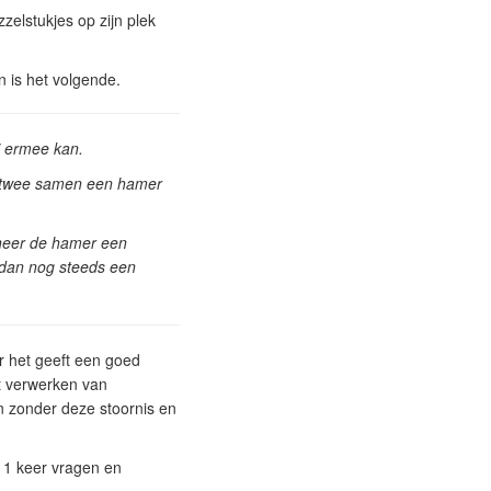
zzelstukjes op zijn plek
 is het volgende.
j ermee kan.
ie twee samen een hamer
nneer de hamer een
t dan nog steeds een
r het geeft een goed
et verwerken van
n zonder deze stoornis en
r 1 keer vragen en