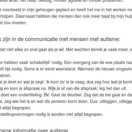
ess what: het hielp. Gevolg: minder agitatie en minder problemen.
 ene voorbeeld in mijn geheugen geplant en heeft het me in het werken
geholpen. Daarnaast hebben die mensen dan ook meer baat bij mijn hul
et zou moeten.
jk zijn in de communicatie met mensen met autisme:
t niet alles zo snel gaat als je wil. Met wachten bereik je vaak meer, o
 hebben vaak 'schakeltijd' nodig. Een overgang van de ene plaats naa
ft tijd nodig. Soms is er eerst weerstand. Wanneer de nieuwe omgeving
ijnen.
t je doet en wat je zegt: 'ik kom zo' is te vaag, dus zeg hoe laat je komt
g en kom je afspraak na. Wijk je af van die afspraak: leg het dan uit.
e doet een ondertiteling: BV. Gaat de deurbel. Zeg dat de bel gaat en dat 
is, zeg wie het is en wat die persoon komt doen. Dus: uitleggen, uitlegg
 altijd begrepen.
stellingsvermogen nodig is worden niet altijd begrepen.
rzame informatie over autisme