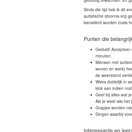
geduldig afwachten. En gu
Sinds die tijd heb ik dit
autistische stoornis erg 
benaderd worden zoals h
Punten die belangri
Geduld! Accepteer da
minuten.
Mensen met autisme
wonen en werk) hee
de weerstand verdw
Wees duidelijk in wa
klok aan indien nodi
Geef bij alles wat j
Als je weet wie het 
Grapjes worden niet
Dingen waarbij voor
Interessante en lee