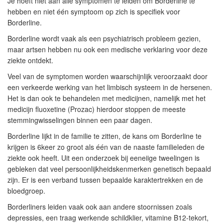
Je hoeft niet aan alle symptomen te leiden om Borderline te
hebben en niet één symptoom op zich is specifiek voor
Borderline.
Borderline wordt vaak als een psychiatrisch probleem gezien,
maar artsen hebben nu ook een medische verklaring voor deze
ziekte ontdekt.
Veel van de symptomen worden waarschijnlijk veroorzaakt door
een verkeerde werking van het limbisch systeem in de hersenen.
Het is dan ook te behandelen met medicijnen, namelijk met het
medicijn fluoxetine (Prozac) hierdoor stoppen de meeste
stemmingwisselingen binnen een paar dagen.
Borderline lijkt in de familie te zitten, de kans om Borderline te
krijgen is 6keer zo groot als één van de naaste familieleden de
ziekte ook heeft. Uit een onderzoek bij eeneiige tweelingen is
gebleken dat veel persoonlijkheidskenmerken genetisch bepaald
zijn. Er is een verband tussen bepaalde karaktertrekken en de
bloedgroep.
Borderliners leiden vaak ook aan andere stoornissen zoals
depressies, een traag werkende schildklier, vitamine B12-tekort,