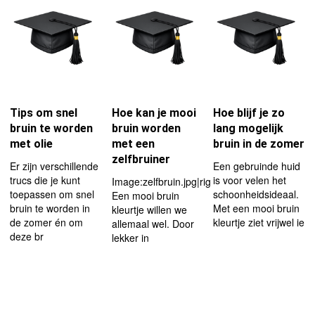
Tips om snel
Hoe kan je mooi
Hoe blijf je zo
bruin te worden
bruin worden
lang mogelijk
met olie
met een
bruin in de zomer
zelfbruiner
Er zijn verschillende
Een gebruinde huid
trucs die je kunt
is voor velen het
Image:zelfbruin.jpg|right|thumb|180px
toepassen om snel
schoonheidsideaal.
Een mooi bruin
bruin te worden in
Met een mooi bruin
kleurtje willen we
de zomer én om
kleurtje ziet vrijwel ie
allemaal wel. Door
deze br
lekker in