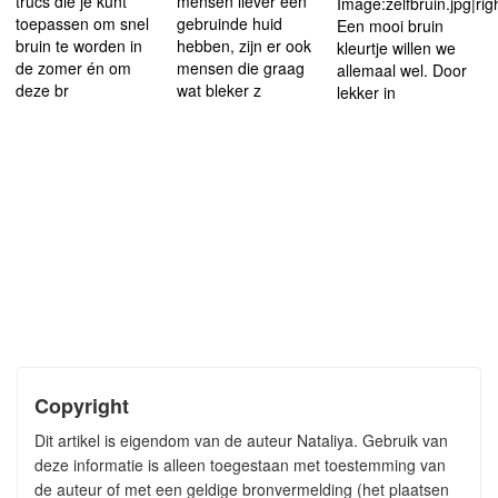
trucs die je kunt
mensen liever een
Image:zelfbruin.jpg|ri
toepassen om snel
gebruinde huid
Een mooi bruin
bruin te worden in
hebben, zijn er ook
kleurtje willen we
de zomer én om
mensen die graag
allemaal wel. Door
deze br
wat bleker z
lekker in
Copyright
Dit artikel is eigendom van de auteur Nataliya. Gebruik van
deze informatie is alleen toegestaan met toestemming van
de auteur of met een geldige bronvermelding (het plaatsen