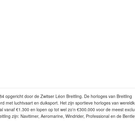
884 opgericht door de Zwitser Léon Breitling. De horloges van Breitling
d met luchtvaart en duiksport. Het zijn sportieve horloges van wereld
 al vanaf €1.300 en lopen op tot wel zo'n €300.000 voor de meest excl
tling zijn: Navitimer, Aeromarine, Windrider, Professional en de Bentle