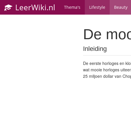
LeerWiki.nl
Thema's
Lifestyle
Beauty
De moo
Inleiding
De eerste horloges en klo
wat mooie horloges uiteen
25 miljoen dollar van Cho