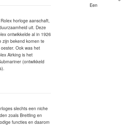
Een
 Rolex horloge aanschaft,
 duurzaamheid uit. Deze
ex ontwikkelde al in 1926
ze zijn bekend komen te
 oester. Ook was het
ex Airking is het
Submariner (ontwikkeld
s).
orloges slechts een niche
en zoals Breitling en
rbodige functies en daarom