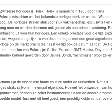
Zwitserse horloges is Rolex. Rolex is opgericht in 1905 door Hans
 Rolex is misschien wel het bekendste horloge merk ter wereld. Wie een
ool. De horloges stralen stuk voor stuk vakmanschap, exclusiviteit en
lang mee en worden daarmee ook gezien als een prima investering. Rol
omkasting uit voor hun horloges. Een unieke prestatie voor die tijd. De
ction, wegens de gelijkenis van deze horloges met een goed afgesloten
rloge op de markt bracht die naast de tijd ook de datum aangaf. De Rol
de modellen van Rolex zijn: Cellini, Explorer, GMT Master, Daytona, 
atuurlijk bekend geworden door James Bond), Yachtmaster (voor zeiler
rmani zijn de eigentijdse haute couture onder de uurwerken. Net als
loges strak, stijlvol en helemaal eigentijds. Hoewel het ontwerpen van h
topontwerper, hebben ze zeker bestaansrecht tussen de andere groothed
beelde model illustreert dit heel goed. Een prachtig klokje zonder ove