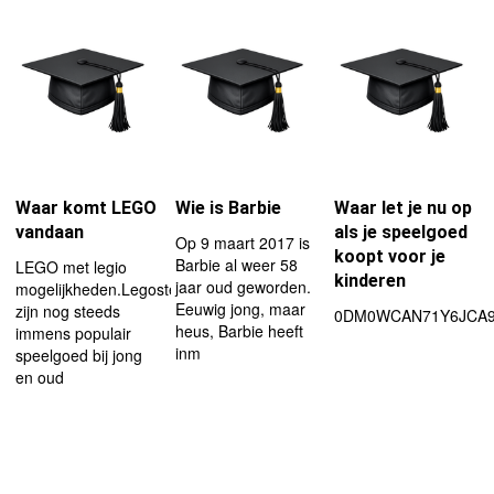
Waar komt LEGO
Wie is Barbie
Waar let je nu op
vandaan
als je speelgoed
Op 9 maart 2017 is
koopt voor je
Barbie al weer 58
LEGO met legio
kinderen
jaar oud geworden.
mogelijkheden.Legosteentjes
Eeuwig jong, maar
zijn nog steeds
0DM0WCAN71Y6JCA
heus, Barbie heeft
immens populair
inm
speelgoed bij jong
en oud