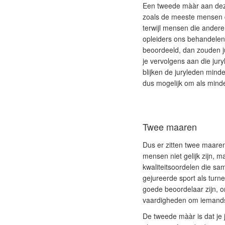
Een tweede mààr aan deze 
zoals de meeste mensen 
terwijl mensen die ander
opleiders ons behandelen.
beoordeeld, dan zouden ju
je vervolgens aan die jur
blijken de juryleden minde
dus mogelijk om als mind
Twee maaren
Dus er zitten twee maaren 
mensen niet gelijk zijn, 
kwaliteitsoordelen die sa
gejureerde sport als turne
goede beoordelaar zijn, o
vaardigheden om iemands 
De tweede mààr is dat je j