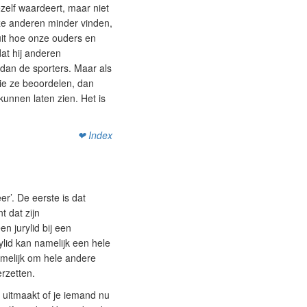
zelf waardeert, maar niet
e anderen minder vinden,
uit hoe onze ouders en
at hij anderen
 dan de sporters. Maar als
die ze beoordelen, dan
kunnen laten zien. Het is
❤ Index
r’. De eerste is dat
t dat zijn
n jurylid bij een
ylid kan namelijk een hele
amelijk om hele andere
rzetten.
t uitmaakt of je iemand nu