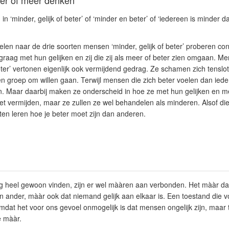
er of meer denken
n ‘minder, gelijk of beter’ of ‘minder en beter’ of ‘iedereen is minder da
len naar de drie soorten mensen ‘minder, gelijk of beter’ proberen co
t graag met hun gelijken en zij die zij als meer of beter zien omgaan. M
eter’ vertonen eigenlijk ook vermijdend gedrag. Ze schamen zich tenslot
en groep om willen gaan. Terwijl mensen die zich beter voelen dan ied
. Maar daarbij maken ze onderscheid in hoe ze met hun gelijken en 
iet vermijden, maar ze zullen ze wel behandelen als minderen. Alsof d
ten leren hoe je beter moet zijn dan anderen.
g heel gewoon vinden, zijn er wel mààren aan verbonden. Het mààr d
en ander, mààr ook dat niemand gelijk aan elkaar is. Een toestand die 
mdat het voor ons gevoel onmogelijk is dat mensen ongelijk zijn, maar 
e mààr.