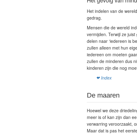
Het gevolg van mind
Het indelen van de wereld i
gedrag.
Mensen die de wereld inde
vermijden. Terwijl ze juis
delen naar ‘iedereen is b
zullen alleen met hun eig
iedereen om moeten gaan
zullen de minderen dus n
kinderen zijn die nog moe
❤ Index
De maaren
Hoewel we deze driedelin
meer is of kan zijn dan e
verwarring veroorzaakt, o
Maar dat is pas het eerst