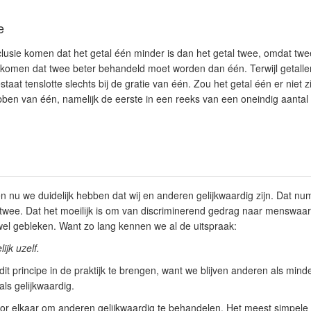
e
nclusie komen dat het getal één minder is dan het getal twee, omdat tw
 komen dat twee beter behandeld moet worden dan één. Terwijl getallen
staat tenslotte slechts bij de gratie van één. Zou het getal één er niet 
ben van één, namelijk de eerste in een reeks van een oneindig aantal 
nu we duidelijk hebben dat wij en anderen gelijkwaardig zijn. Dat num
twee. Dat het moeilijk is om van discriminerend gedrag naar menswaar
wel gebleken. Want zo lang kennen we al de uitspraak:
ijk uzelf.
dit principe in de praktijk te brengen, want we blijven anderen als minde
ls gelijkwaardig.
oor elkaar om anderen gelijkwaardig te behandelen. Het meest simpele