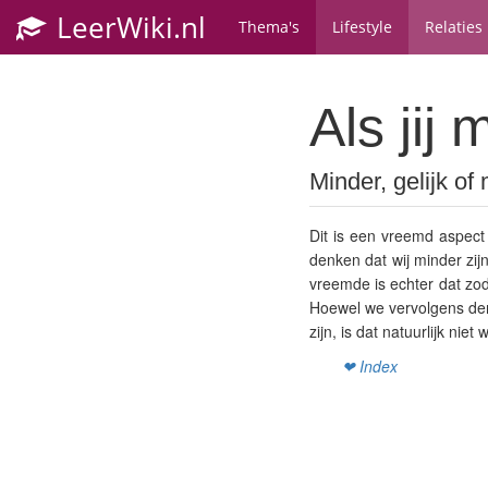
LeerWiki.nl
Thema's
Lifestyle
Relaties
Als jij 
Minder, gelijk of
Dit is een vreemd aspect
denken dat wij minder zi
vreemde is echter dat zo
Hoewel we vervolgens de
zijn, is dat natuurlijk ni
❤ Index