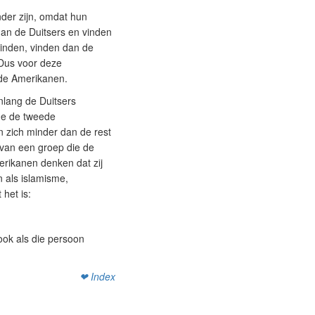
nder zijn, omdat hun
dan de Duitsers en vinden
vinden, vinden dan de
Dus voor deze
 de Amerikanen.
enlang de Duitsers
de de tweede
 zich minder dan de rest
 van een groep die de
merikanen denken dat zij
 als islamisme,
het is:
 ook als die persoon
❤ Index