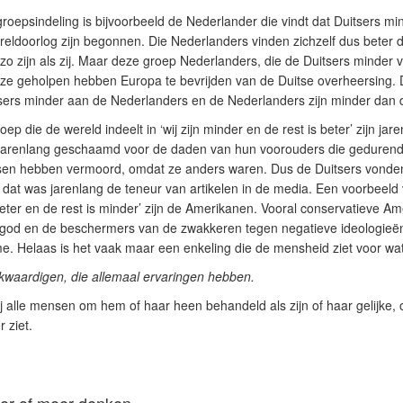
roepsindeling is bijvoorbeeld de Nederlander die vindt dat Duitsers mi
eldoorlog zijn begonnen. Die Nederlanders vinden zichzelf dus beter 
 zo zijn als zij. Maar deze groep Nederlanders, die de Duitsers minder 
e geholpen hebben Europa te bevrijden van de Duitse overheersing. 
tsers minder aan de Nederlanders en de Nederlanders zijn minder dan
p die de wereld indeelt in ‘wij zijn minder en de rest is beter’ zijn jar
 jarenlang geschaamd voor de daden van hun voorouders die geduren
en hebben vermoord, omdat ze anders waren. Dus de Duitsers vonden
dat was jarenlang de teneur van artikelen in de media. Een voorbeeld
n beter en de rest is minder’ zijn de Amerikanen. Vooral conservatieve A
n god en de beschermers van de zwakkeren tegen negatieve ideologieën
 Helaas is het vaak maar een enkeling die de mensheid ziet voor wat 
jkwaardigen, die allemaal ervaringen hebben.
zij alle mensen om hem of haar heen behandeld als zijn of haar gelijke,
 ziet.