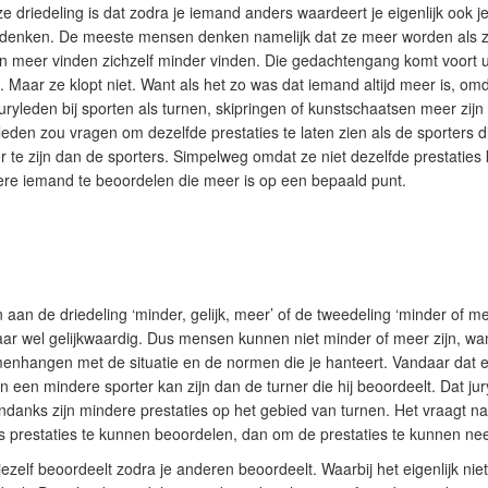
driedeling is dat zodra je iemand anders waardeert je eigenlijk ook je
denken. De meeste mensen denken namelijk dat ze meer worden als z
en meer vinden zichzelf minder vinden. Die gedachtengang komt voort 
 Maar ze klopt niet. Want als het zo was dat iemand altijd meer is, omd
ryleden bij sporten als turnen, skipringen of kunstschaatsen meer zijn
yleden zou vragen om dezelfde prestaties te laten zien als de sporters 
r te zijn dan de sporters. Simpelweg omdat ze niet dezelfde prestaties 
ere iemand te beoordelen die meer is op een bepaald punt.
aan de driedeling ‘minder, gelijk, meer’ of de tweedeling ‘minder of mee
maar wel gelijkwaardig. Dus mensen kunnen niet minder of meer zijn, wan
menhangen met de situatie en de normen die je hanteert. Vandaar dat ee
n een mindere sporter kan zijn dan de turner die hij beoordeelt. Dat jur
ndanks zijn mindere prestaties op het gebied van turnen. Het vraagt n
prestaties te kunnen beoordelen, dan om de prestaties te kunnen nee
ezelf beoordeelt zodra je anderen beoordeelt. Waarbij het eigenlijk nie