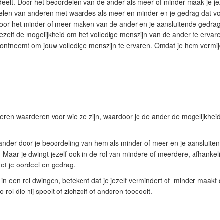
eelt. Door het beoordelen van de ander als meer of minder maak je jez
elen van anderen met waardes als meer en minder en je gedrag dat voo
Door het minder of meer maken van de ander en je aansluitende gedrag
zelf de mogelijkheid om het volledige menszijn van de ander te ervaren. 
 ontneemt om jouw volledige menszijn te ervaren. Omdat je hem vermi
nderen waarderen voor wie ze zijn, waardoor je de ander de mogelijkheid
 ander door je beoordeling van hem als minder of meer en je aansluiten
Maar je dwingt jezelf ook in de rol van mindere of meerdere, afhankelij
t je oordeel en gedrag.
 in een rol dwingen, betekent dat je jezelf vermindert of minder maakt
e rol die hij speelt of zichzelf of anderen toedeelt.