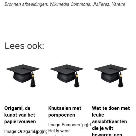
Bronnen afbeeldingen: Wikimedia Commons, JMPerez, Yareite
Lees ook:
Origami, de
Knutselen met
Wat te doen met
kunst van het
pompoenen
leuke
papiervouwen
ansichtkaarten
Image:Pompoen.jpg|right|133px
die je wilt
Het is weer
Image:Orizgami.jpg|right|thumb|180px
bewaren: een