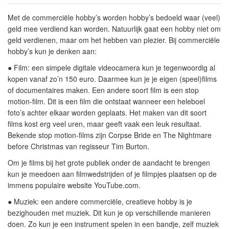
Met de commerciële hobby’s worden hobby’s bedoeld waar (veel)
geld mee verdiend kan worden. Natuurlijk gaat een hobby niet om
geld verdienen, maar om het hebben van plezier. Bij commerciële
hobby’s kun je denken aan:
●
Film:
een simpele digitale videocamera kun je tegenwoordig al
kopen vanaf zo’n 150 euro. Daarmee kun je je eigen (speel)films
of documentaires maken. Een andere soort film is een stop
motion-film. Dit is een film die ontstaat wanneer een heleboel
foto’s achter elkaar worden geplaats. Het maken van dit soort
films kost erg veel uren, maar geeft vaak een leuk resultaat.
Bekende stop motion-films zijn Corpse Bride en The Nightmare
before Christmas van regisseur Tim Burton.
Om je films bij het grote publiek onder de aandacht te brengen
kun je meedoen aan filmwedstrijden of je filmpjes plaatsen op de
immens populaire website YouTube.com.
●
Muziek:
een andere commerciële, creatieve hobby is je
bezighouden met muziek. Dit kun je op verschillende manieren
doen. Zo kun je een instrument spelen in een bandje, zelf muziek