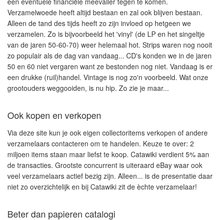
een eventuele financiële meevaller tegen te komen.
Verzamelwoede heeft altijd bestaan en zal ook blijven bestaan.
Alleen de tand des tijds heeft zo zijn invloed op hetgeen we
verzamelen. Zo is bijvoorbeeld het 'vinyl' (de LP en het singeltje
van de jaren 50-60-70) weer helemaal hot. Strips waren nog nooit
zo populair als de dag van vandaag... CD's konden we in de jaren
50 en 60 niet vergaren want ze bestonden nog niet. Vandaag is er
een drukke (ruil)handel. Vintage is nog zo'n voorbeeld. Wat onze
grootouders weggooiden, is nu hip. Zo zie je maar...
Ook kopen en verkopen
Via deze site kun je ook eigen collectoritems verkopen of andere
verzamelaars contacteren om te handelen. Keuze te over: 2
miljoen items staan maar liefst te koop.
Catawiki
verdient 5% aan
de transacties. Grootste concurrent is uiteraard eBay waar ook
veel verzamelaars actief bezig zijn. Alleen... is de presentatie daar
niet zo overzichtelijk en bij Catawiki zit de èchte verzamelaar!
Beter dan papieren catalogi