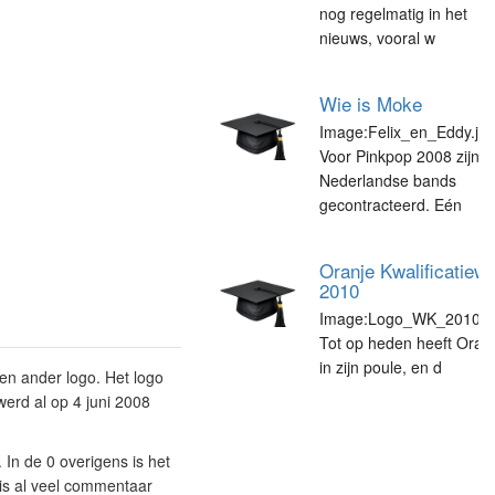
nog regelmatig in het
nieuws, vooral w
Wie is Moke
Image:Felix_en_Eddy.jpg
Voor Pinkpop 2008 zijn v
Nederlandse bands
gecontracteerd. Eén
Oranje Kwalificatiew
2010
Image:Logo_WK_2010.jpg
Tot op heden heeft Oran
in zijn poule, en d
en ander logo. Het logo
erd al op 4 juni 2008
 In de 0 overigens is het
 is al veel commentaar