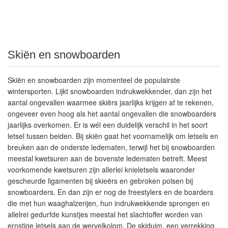
Skiën en snowboarden
Skiën en snowboarden zijn momenteel de populairste
wintersporten. Lijkt snowboarden indrukwekkender, dan zijn het
aantal ongevallen waarmee skiërs jaarlijks krijgen af te rekenen,
ongeveer even hoog als het aantal ongevallen die snowboarders
jaarlijks overkomen. Er is wél een duidelijk verschil in het soort
letsel tussen beiden. Bij skiën gaat het voornamelijk om letsels en
breuken aan de onderste ledematen, terwijl het bij snowboarden
meestal kwetsuren aan de bovenste ledematen betreft. Meest
voorkomende kwetsuren zijn allerlei knieletsels waaronder
gescheurde ligamenten bij skieërs en gebroken polsen bij
snowboarders. En dan zijn er nog de freestylers en de boarders
die met hun waaghalzerijen, hun indrukwekkende sprongen en
allelrei gedurfde kunstjes meestal het slachtoffer worden van
ernstige letsels aan de wervelkolom. De skiduim, een verrekking