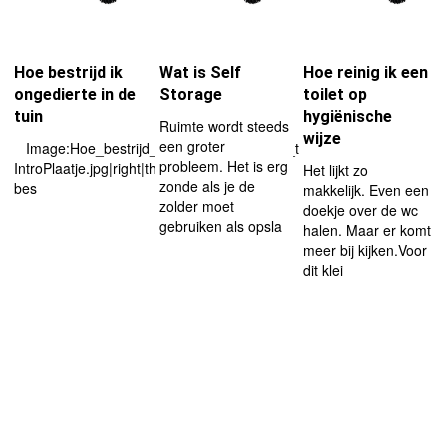
Hoe bestrijd ik
Wat is Self
Hoe reinig ik een
ongedierte in de
Storage
toilet op
tuin
hygiënische
Ruimte wordt steeds
wijze
een groter
Image:Hoe_bestrijd_ik_ongedierte_in_de_tuin-
probleem. Het is erg
IntroPlaatje.jpg|right|thumbHoe...
Het lijkt zo
zonde als je de
bes
makkelijk. Even een
zolder moet
doekje over de wc
gebruiken als opsla
halen. Maar er komt
meer bij kijken.Voor
dit klei