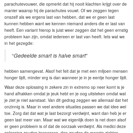
parachutevouwer, die opmerkt dat hij nooit klachten krijgt over de
manier waarop hij de parachutes vouwt. Of we zeggen tegen
onszelf als we ergens last van hebben, dat we er geen last
kunnen hebben want we kennen niemand anders die er last van
heeft. Een variant hierop is juist weer zeggen dat het geen ernstig
probleem kan zijn, omdat iedereen er last van heeft. Iets wat we
in het gezegde:
“
Gedeelde smart is halve smart
”
hebben samengevat. Alsof het feit dat je met een miljoen mensen
honger lijdt, minder erg is dan wanneer je in je eentje honger lijdt.
Waar deze oplossing in zekere zin in extremo op neer komt is je
hand afhakken omdat je jeuk hebt en je oog uitsteken omdat wat
je ziet je niet aanstaat. Van dit gedrag zeggen we allemaal dat het
onzinnig is. Maar in veel andere situaties passen we dat idee wel
toe. Zorg dat dat wat je last bezorgt verdwijnt, want dan heb je er
geen last meer van. Maar wat we eigenlijk doen is net doen alsof
er geen probleem is of dat de oorzaak verdwijnt. Als medici deze
oplossing zouden toepassen, dan zouden de meeste ziektes