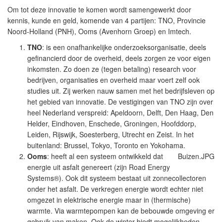
Om tot deze innovatie te komen wordt samengewerkt door
kennis, kunde en geld, komende van 4 partijen: TNO, Provincie
Noord-Holland (PNH), Ooms (Avenhorn Groep) en Imtech.
TNO
: is een onafhankelijke onderzoeksorganisatie, deels
gefinancierd door de overheid, deels zorgen ze voor eigen
inkomsten. Zo doen ze (tegen betaling) research voor
bedrijven, organisaties en overheid maar voert zelf ook
studies uit. Zij werken nauw samen met het bedrijfsleven op
het gebied van innovatie. De vestigingen van TNO zijn over
heel Nederland verspreid: Apeldoorn, Delft, Den Haag, Den
Helder, Eindhoven, Enschede, Groningen, Hoofddorp,
Leiden, Rijswijk, Soesterberg, Utrecht en Zeist. In het
buitenland: Brussel, Tokyo, Toronto en Yokohama.
Ooms
:
heeft al een systeem ontwikkeld dat
Buizen.JPG
energie uit asfalt genereert (zijn Road Energy
Systems®). Ook dit systeem bestaat uit zonnecollectoren
onder het asfalt. De verkregen energie wordt echter niet
omgezet in elektrische energie maar in (thermische)
warmte. Via warmtepompen kan de bebouwde omgeving er
gebruik van maken. Ook de winter biedt mogelijkheden