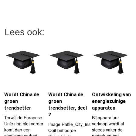
Lees ook:
Wordt China de
Wordt China de
Ontwikkeling van
groen
groen
energiezuinige
trendsetter
trendsetter, deel
apparaten
2
Terwijl de Europese
Bij apparatuur
Unie nog niet verder
verkoop wordt al
Image:Raffle_City_inside.jpg|left|180px
komt dan een
steeds vaker de
Ooit behoorde
gloeilamp verbod,
nadruk op het