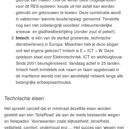
voor dit RES-systeem: koude uit het asfalt kan worden
gebruikt om gebrouwen te koelen. Deze combinatie wordt
in vaktermen 'warmte-koude/opslag' genoemd. Tenslotte
nog een niet onbelangrijk voordeel: milieuvriendelijke
sneeuw- en gladheidbestrijding (zonder zout of pekel!).
Imtech
: is één van de sterkst groeiende, technische
dienstverleners in Europa. Misschien heb je deze slogan
ooit wel ergens gelezen? Imtech is E + ICT + W. Deze
optelsom staat voor Elektrotechniek, ICT en werktuigbouw.
Sinds 2001 beursgenoteerd. Vandaag actief in 25 landen.
Imtech heeft inmiddels ook naam en faam opgebouwd in
de maritieme wereld met een wereldwijd netwerk langs alle
belangrijke scheepvaartroutes.
Technische eisen
Het spreekt vanzelf dat er minimaal dezelfde eisen worden
gesteld aan een 'SolaRoad' als aan de reeds bestaande wegen
en fietspaden. Voorwaarden zoals slijtvastheid, stroefheid,
veiligheid, comfort, onderhoud enz…. Het succes van 'wegen met