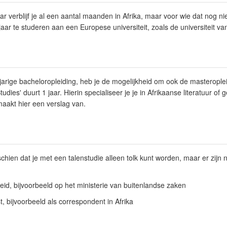
ar verblijf je al een aantal maanden in Afrika, maar voor wie dat nog nie
aar te studeren aan een Europese universiteit, zoals de universiteit va
jarige bacheloropleiding, heb je de mogelijkheid om ook de masteroplei
udies' duurt 1 jaar. Hierin specialiseer je je in Afrikaanse literatuur of 
aakt hier een verslag van.
hien dat je met een talenstudie alleen tolk kunt worden, maar er zijn
eid, bijvoorbeeld op het ministerie van buitenlandse zaken
t, bijvoorbeeld als correspondent in Afrika