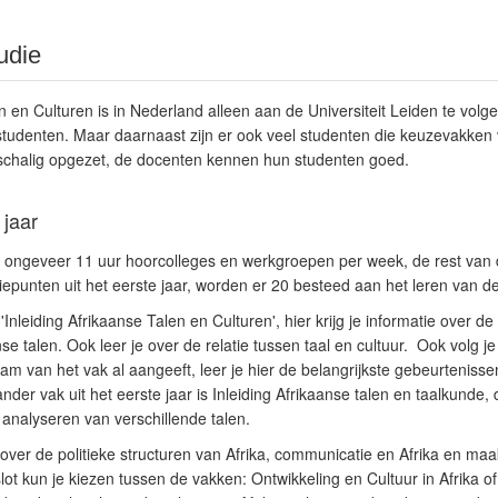
udie
 en Culturen is in Nederland alleen aan de Universiteit Leiden te volgen.
tudenten. Maar daarnaast zijn er ook veel studenten die keuzevakken v
nschalig opgezet, de docenten kennen hun studenten goed.
 jaar
it ongeveer 11 uur hoorcolleges en werkgroepen per week, de rest van d
iepunten uit het eerste jaar, worden er 20 besteed aan het leren van de
'Inleiding Afrikaanse Talen en Culturen', hier krijg je informatie over d
se talen. Ook leer je over de relatie tussen taal en cultuur. Ook volg j
am van het vak al aangeeft, leer je hier de belangrijkste gebeurtenisse
nder vak uit het eerste jaar is Inleiding Afrikaanse talen en taalkunde, d
 analyseren van verschillende talen.
over de politieke structuren van Afrika, communicatie en Afrika en maa
 slot kun je kiezen tussen de vakken: Ontwikkeling en Cultuur in Afrika 