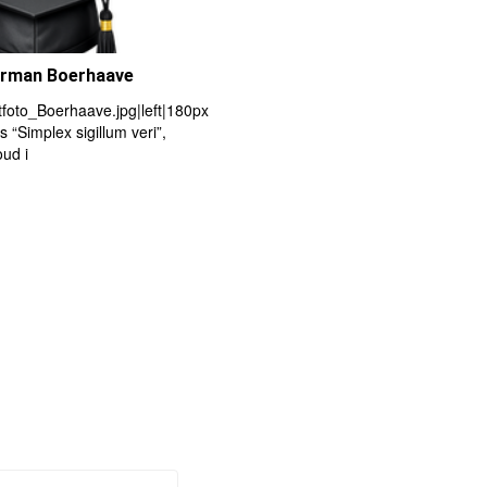
erman Boerhaave
tfoto_Boerhaave.jpg|left|180px
s “Simplex sigillum veri”,
ud i