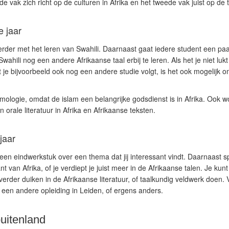
 vak zich richt op de culturen in Afrika en het tweede vak juist op de t
e jaar
verder met het leren van Swahili. Daarnaast gaat iedere student een p
wahili nog een andere Afrikaanse taal erbij te leren. Als het je niet luk
 je bijvoorbeeld ook nog een andere studie volgt, is het ook mogelijk o
amologie, omdat de islam een belangrijke godsdienst is in Afrika. Ook wo
orale literatuur in Afrika en Afrikaanse teksten.
jaar
een eindwerkstuk over een thema dat jij interessant vindt. Daarnaast spe
t van Afrika, of je verdiept je juist meer in de Afrikaanse talen. Je kun
erder duiken in de Afrikaanse literatuur, of taalkundig veldwerk doen. 
 een andere opleiding in Leiden, of ergens anders.
buitenland