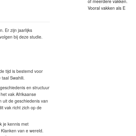
of meerdere vakken.
Vooral vakken als E
 Er zijn jaarlijks
olgen bij deze studie.
e tijd is bestemd voor
 taal Swahili.
e geschiedenis en structuur
e het vak Afrikaanse
n uit de geschiedenis van
it vak richt zich op de
k je kennis met
of Klanken van e wereld.