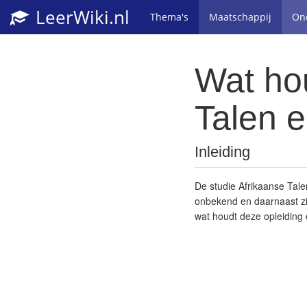
LeerWiki.nl
Thema's
Maatschappij
On
Wat hou
Talen e
Inleiding
De studie Afrikaanse Tale
onbekend en daarnaast zi
wat houdt deze opleiding 