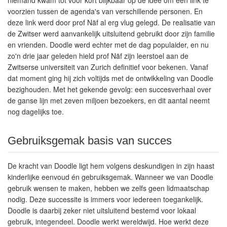
niemand kwam tot voor kort blijkbaar op de idee om een link te
voorzien tussen de agenda's van verschillende personen. En
deze link werd door prof Näf al erg vlug gelegd. De realisatie van
de Zwitser werd aanvankelijk uitsluitend gebruikt door zijn familie
en vrienden. Doodle werd echter met de dag populaider, en nu
zo'n drie jaar geleden hield prof Näf zijn leerstoel aan de
Zwitserse universiteit van Zurich definitief voor bekenen. Vanaf
dat moment ging hij zich voltijds met de ontwikkeling van Doodle
bezighouden. Met het gekende gevolg: een succesverhaal over
de ganse lijn met zeven miljoen bezoekers, en dit aantal neemt
nog dagelijks toe.
Gebruiksgemak basis van succes
De kracht van Doodle ligt hem volgens deskundigen in zijn haast
kinderlijke eenvoud én gebruiksgemak. Wanneer we van Doodle
gebruik wensen te maken, hebben we zelfs geen lidmaatschap
nodig. Deze successite is immers voor iedereen toegankelijk.
Doodle is daarbij zeker niet uitsluitend bestemd voor lokaal
gebruik, integendeel. Doodle werkt wereldwijd. Hoe werkt deze