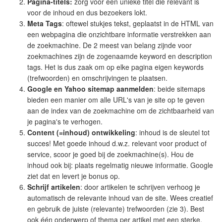
Pagina-titels:
zorg voor een unieke titel die relevant is
voor de inhoud en dus bezoekers lokt.
Meta Tags
: oftewel stukjes tekst, geplaatst in de HTML van
een webpagina die onzichtbare informatie verstrekken aan
de zoekmachine. De 2 meest van belang zijnde voor
zoekmachines zijn de zogenaamde keyword en description
tags. Het is dus zaak om op elke pagina eigen keywords
(trefwoorden) en omschrijvingen te plaatsen.
Google en Yahoo sitemap aanmelden
: beide sitemaps
bieden een manier om alle URL's van je site op te geven
aan de index van de zoekmachine om de zichtbaarheid van
je pagina's te verhogen.
Content (=inhoud) ontwikkeling
: inhoud is de sleutel tot
succes! Met goede inhoud d.w.z. relevant voor product of
service, scoor je goed bij de zoekmachine(s). Hou de
inhoud ook bij: plaats regelmatig nieuwe informatie. Google
ziet dat en levert je bonus op.
Schrijf artikelen
: door artikelen te schrijven verhoog je
automatisch de relevante inhoud van de site. Wees creatief
en gebruik de juiste (relevante) trefwoorden (zie 3). Best
ook één onderwerp of thema per artikel met een sterke,