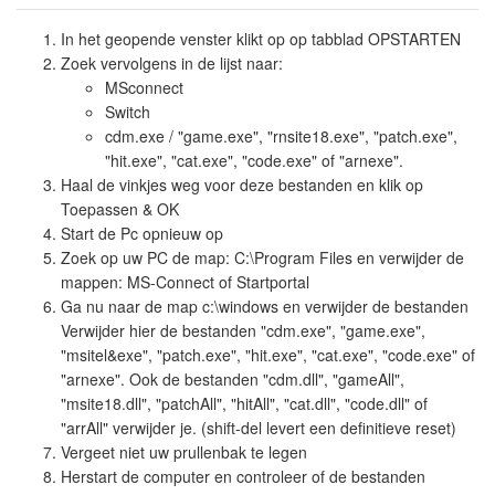
In het geopende venster klikt op op tabblad OPSTARTEN
Zoek vervolgens in de lijst naar:
MSconnect
Switch
cdm.exe / "game.exe", "rnsite18.exe", "patch.exe",
"hit.exe", "cat.exe", "code.exe" of "arnexe".
Haal de vinkjes weg voor deze bestanden en klik op
Toepassen & OK
Start de Pc opnieuw op
Zoek op uw PC de map: C:\Program Files en verwijder de
mappen: MS-Connect of Startportal
Ga nu naar de map c:\windows en verwijder de bestanden
Verwijder hier de bestanden "cdm.exe", "game.exe",
"msitel&exe", "patch.exe", "hit.exe", "cat.exe", "code.exe" of
"arnexe". Ook de bestanden "cdm.dll", "gameAll",
"msite18.dll", "patchAll", "hitAll", "cat.dll", "code.dll" of
"arrAll" verwijder je. (shift-del levert een definitieve reset)
Vergeet niet uw prullenbak te legen
Herstart de computer en controleer of de bestanden