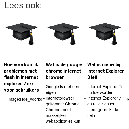
Lees ook:
Hoe voorkom ik
Wat is de google
Wat is nieuw bij
problemen met
chrome internet
Internet Explorer
flash in internet
browser
8 ie8
explorer 7 ie7
Google is met een
Internet Explorer Tot
voor gebruikers
eigen
nu toe worden
internetbrowser
Internet Explorer 7
Image:Hoe_voorkom_ik_problemen_met_flash_in_internet_explore
gekomen: Chrome.
en 6, ie7 en ie6,
Chrome moet
meer gebruikt dan
makkelijker
het n
webapplicaties kun