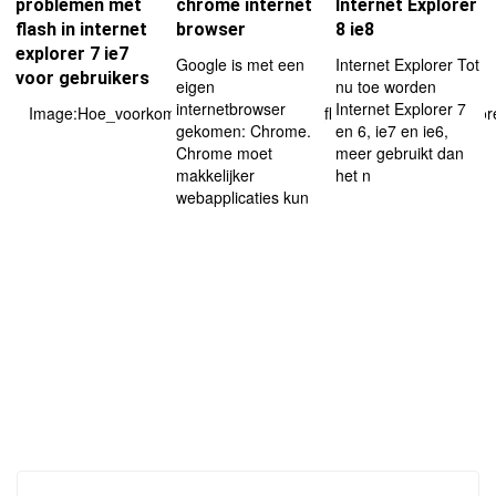
problemen met
chrome internet
Internet Explorer
flash in internet
browser
8 ie8
explorer 7 ie7
Google is met een
Internet Explorer Tot
voor gebruikers
eigen
nu toe worden
internetbrowser
Internet Explorer 7
Image:Hoe_voorkom_ik_problemen_met_flash_in_internet_explore
gekomen: Chrome.
en 6, ie7 en ie6,
Chrome moet
meer gebruikt dan
makkelijker
het n
webapplicaties kun