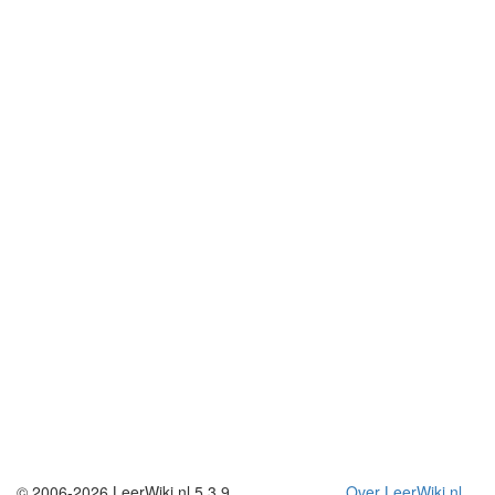
© 2006-2026 LeerWiki.nl 5.3.9
Over LeerWiki.nl