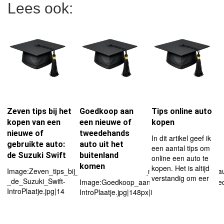
Lees ook:
Zeven tips bij het
Goedkoop aan
Tips online auto
kopen van een
een nieuwe of
kopen
nieuwe of
tweedehands
In dit artikel geef ik
gebruikte auto:
auto uit het
een aantal tips om
de Suzuki Swift
buitenland
online een auto te
komen
kopen. Het is altijd
Image:Zeven_tips_bij_het_kopen_van_een_nieuwe_of_gebruikte_au
verstandig om eer
_de_Suzuki_Swift-
Image:Goedkoop_aan_een_nieuwe_of_tweed
IntroPlaatje.jpg|14
IntroPlaatje.jpg|148px|l