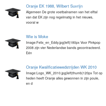
Oranje EK 1988, Wilbert Suvrijn
Algemeen De grote voetbalnamen van het elftal
van dat EK zijn nog regelmatig in het nieuws,
vooral w
Wie is Moke
Image:Felix_en_Eddy.jpg|left|180px Voor Pinkpop
2008 zijn vier Nederlandse bands gecontracteerd.
Eén
Oranje Kwalificatiewedstrijden WK 2010
Image:Logo_WK_2010.jpg|left|thumb|120px Tot op
heden heeft Oranje alles gewonnen in zijn poule,
en d