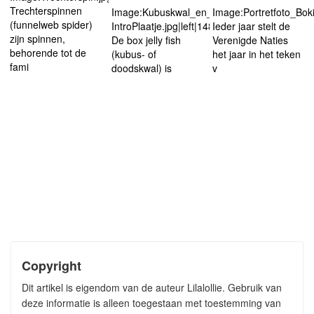
Trechterspinnen
Image:Kubuskwal_en_doodskwal-
Image:Portretfoto_Boki
(funnelweb spider)
IntroPlaatje.jpg|left|148px
Ieder jaar stelt de
zijn spinnen,
De box jelly fish
Verenigde Naties
behorende tot de
(kubus- of
het jaar in het teken
fami
doodskwal) is
v
Copyright
Dit artikel is eigendom van de auteur Lilalollie. Gebruik van
deze informatie is alleen toegestaan met toestemming van