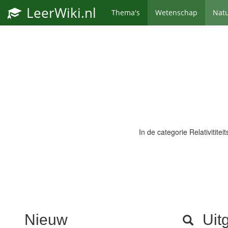
LeerWiki.nl
Thema's
Wetenschap
Nat
In de categorie
Relativititei
Nieuw
Uitg