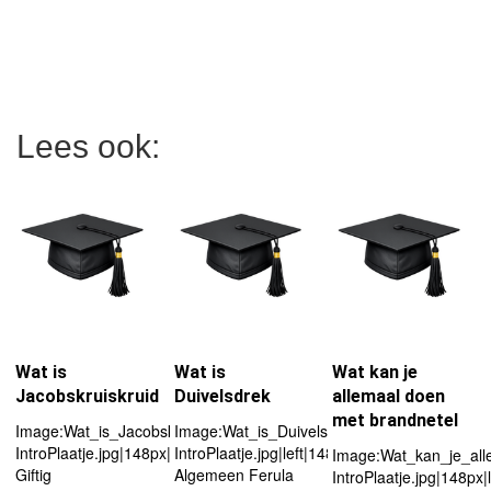
Lees ook:
Wat is
Wat is
Wat kan je
Jacobskruiskruid
Duivelsdrek
allemaal doen
met brandnetel
Image:Wat_is_Jacobskruiskruid-
Image:Wat_is_Duivelsdrek-
IntroPlaatje.jpg|148px|left
IntroPlaatje.jpg|left|148px
Image:Wat_kan_je_all
Giftig
Algemeen Ferula
IntroPlaatje.jpg|148px|l