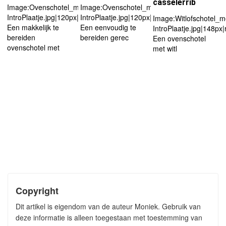
casselerrib
Image:Ovenschotel_met_witlof-
Image:Ovenschotel_met_brie_en_broccoli-
IntroPlaatje.jpg|120px|left
IntroPlaatje.jpg|120px|left
Image:Witlofschotel_m
Een makkelijk te
Een eenvoudig te
IntroPlaatje.jpg|148px|
bereiden
bereiden gerec
Een ovenschotel
ovenschotel met
met witl
Copyright
Dit artikel is eigendom van de auteur Moniek. Gebruik van
deze informatie is alleen toegestaan met toestemming van