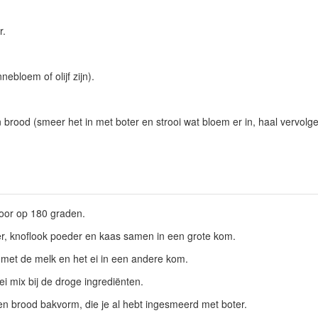
r.
nnebloem of olijf zijn).
rood (smeer het in met boter en strooi wat bloem er in, haal vervolge
oor op 180 graden.
er, knoflook poeder en kaas samen in een grote kom.
 met de melk en het ei in een andere kom.
ei mix bij de droge ingrediënten.
en brood bakvorm, die je al hebt ingesmeerd met boter.