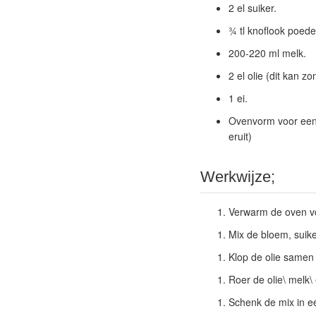
2 el suiker.
¾ tl knoflook poede
200-220 ml melk.
2 el olie (dit kan zo
1 ei.
Ovenvorm voor een b
eruit)
Werkwijze;
Verwarm de oven v
Mix de bloem, suik
Klop de olie samen
Roer de olie\ melk\ 
Schenk de mix in e