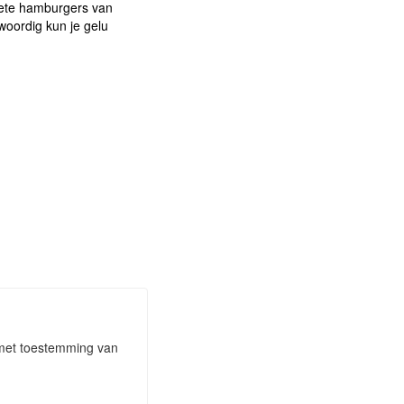
iete hamburgers van
woordig kun je gelu
n met toestemming van