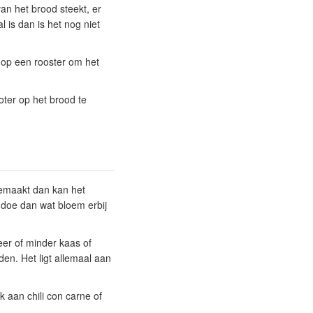
an het brood steekt, er
 is dan is het nog niet
n op een rooster om het
oter op het brood te
 gemaakt dan kan het
 doe dan wat bloem erbij
eer of minder kaas of
en. Het ligt allemaal aan
k aan chili con carne of