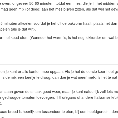
e oven, ongeveer 50-60 minuten, totdat een mes, die je in het midden v
 mag geen mix (of deeg) aan het mes blijven zitten, als dat wel het geval
5 minuten afkoelen voordat je het uit de bakvorm haalt, plaats het da
koelen (als je dat wilt).
arm of koud eten. (Wanneer het warm is, is het nog lekkerder om wat b
jk en je kunt er alle kanten mee opgaan. Als je het de eerste keer hebt
Is de mix een beetje te droog, dan doe je wat meer melk, is het te nat
er staan geven de smaak goed weer, maar je kunt natuurlijk zelf iets m
 gedroogde tomaten toevoegen, 1 tl oregano of andere Italiaanse kruid
k.
 kaas brood is heerlijk om tussendoor te eten, bij een hoofdgerecht, den
ue.