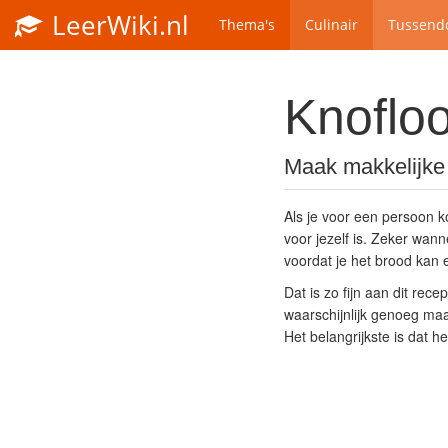
LeerWiki.nl
Thema's
Culinair
Tussendo
Knoflo
Maak makkelijke 
Als je voor een persoon k
voor jezelf is. Zeker wan
voordat je het brood kan 
Dat is zo fijn aan dit rec
waarschijnlijk genoeg maa
Het belangrijkste is dat he