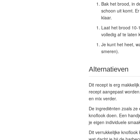
Bak het brood, in d
schoon uit komt. Er
klaar.
Laat het brood 10-1
volledig af te laten 
Je kunt het heet, w
smeren).
Alternatieven
Dit recept is erg makkeli
recept aangepast worden. 
en mix verder.
De ingrediënten zoals ze 
knoflook doen. Een handje
je eigen individuele smaa
Dit verrukkelijke knoflook
wat dacht je bij de barbec