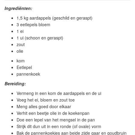
Ingrediënten:
1,5 kg aardappels (geschild en geraspt)
3 eetlepels bloem
1 ei
1 ui (schoon en geraspt)
zout
olie
kom
Eetlepel
pannenkoek
Bereiding:
Vermeng in een kom de aardappels en de ui
Voeg het ei, bloem en zout toe
Meng alles goed door elkaar
Verhit een beetje olie in de koekenpan
Doe een lepel van het mengsel in de pan
Strijk dit dun uit in een ronde (of ovale) vorm
Bak de pannenkoekjes aan beide zijde gaar en goudbruin