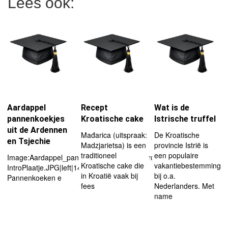
Lees ook:
Aardappel
Recept
Wat is de
pannenkoekjes
Kroatische cake
Istrische truffel
uit de Ardennen
Mađarica (uitspraak:
De Kroatische
en Tsjechie
Madzjarietsa) is een
provincie Istrië is
traditioneel
een populaire
Image:Aardappel_pannenkoekjes_uit_de_Ardennen_en_Tsjechie-
Kroatische cake die
vakantiebestemming
IntroPlaatje.JPG|left|148px
in Kroatië vaak bij
bij o.a.
Pannenkoeken e
fees
Nederlanders. Met
name