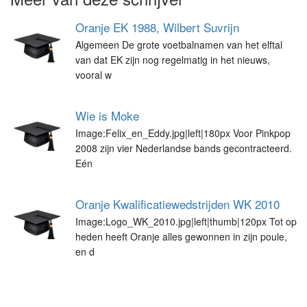
Oranje EK 1988, Wilbert Suvrijn
Algemeen De grote voetbalnamen van het elftal
van dat EK zijn nog regelmatig in het nieuws,
vooral w
Wie is Moke
Image:Felix_en_Eddy.jpg|left|180px Voor Pinkpop
2008 zijn vier Nederlandse bands gecontracteerd.
Eén
Oranje Kwalificatiewedstrijden WK 2010
Image:Logo_WK_2010.jpg|left|thumb|120px Tot op
heden heeft Oranje alles gewonnen in zijn poule,
en d