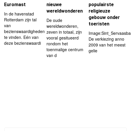
Euromast
nieuwe
populairste
wereldwonderen
religieuze
In de havenstad
gebouw onder
Rotterdam zijn tal
De oude
toeristen
van
wereldwonderen,
bezienswaardigheden
zeven in totaal, zijn
Image:Sint_Servaasbasi
te vinden. Eén van
vooral gesitueerd
De verkiezing anno
deze bezienswaardi
rondom het
2009 van het meest
toenmalige centrum
gelie
van d