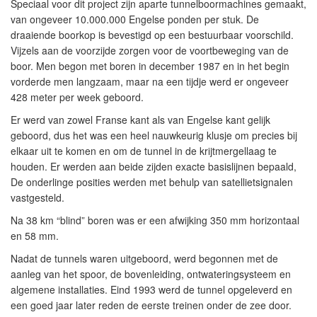
Speciaal voor dit project zijn aparte tunnelboormachines gemaakt,
van ongeveer 10.000.000 Engelse ponden per stuk. De
draaiende boorkop is bevestigd op een bestuurbaar voorschild.
Vijzels aan de voorzijde zorgen voor de voortbeweging van de
boor. Men begon met boren in december 1987 en in het begin
vorderde men langzaam, maar na een tijdje werd er ongeveer
428 meter per week geboord.
Er werd van zowel Franse kant als van Engelse kant gelijk
geboord, dus het was een heel nauwkeurig klusje om precies bij
elkaar uit te komen en om de tunnel in de krijtmergellaag te
houden. Er werden aan beide zijden exacte basislijnen bepaald,
De onderlinge posities werden met behulp van satellietsignalen
vastgesteld.
Na 38 km “blind” boren was er een afwijking 350 mm horizontaal
en 58 mm.
Nadat de tunnels waren uitgeboord, werd begonnen met de
aanleg van het spoor, de bovenleiding, ontwateringsysteem en
algemene installaties. Eind 1993 werd de tunnel opgeleverd en
een goed jaar later reden de eerste treinen onder de zee door.