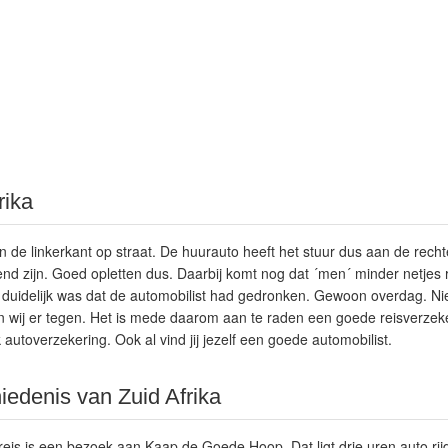
rika
an de linkerkant op straat. De huurauto heeft het stuur dus aan de recht
nd zijn. Goed opletten dus. Daarbij komt nog dat ´men´ minder netjes r
 duidelijk was dat de automobilist had gedronken. Gewoon overdag. Ni
wij er tegen. Het is mede daarom aan te raden een goede reisverzekeri
 autoverzekering. Ook al vind jij jezelf een goede automobilist.
iedenis van Zuid Afrika
is is een bezoek aan Kaap de Goede Hoop. Dat ligt drie uren auto rij