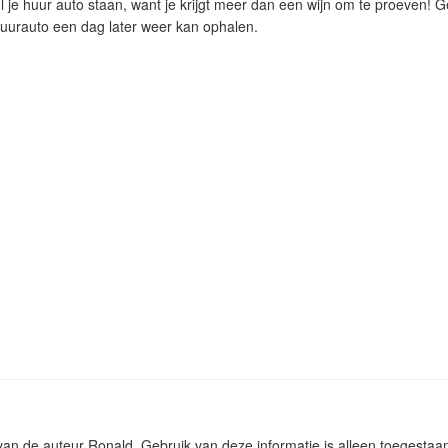
el je huur auto staan, want je krijgt meer dan een wijn om te proeven! G
 huurauto een dag later weer kan ophalen.
m van de auteur Ronald. Gebruik van deze informatie is alleen toegest