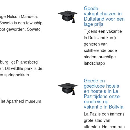
Goede
vakantiehuizen in
wege Nelson Mandela.
Duitsland voor een
 Soweto is een township,
lage prijs
groot geworden. Soweto
Tijdens een vakantie
in Duitsland kun je
genieten van
schitterende oude
steden, prachtige
urg ligt Pilanesberg
landschapp
. Dit wildlife park is de
 en springbokken..
Goede en
goedkope hotels
en hostels in La
Paz tijdens onze
rondreis op
. Het Apartheid museum
vakantie in Bolivia
La Paz is een immens
grote stad van
uitersten. Het centrum