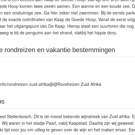
oede Hoop komen twee zeeën samen. Een warme en een koude zee. D
 een onstuimige zee..Ga hier zeker niet zwemmen. Bij de eerste parke
 de exacte coördinaten van Kaap de Goede Hoop. Vanaf de eerst volg
r het uitgangspunt van De Kaap. Hierop staat een vuurtoren die nog i
weg is bij de penguins aan het strand, vlakbij het hippie dorp.
re rondreizen en vakantie bestemmingen
.info/rondreizen-zuid-afrika@@Rondreizen Zuid Afrika
ps
et Stellenbosch. Dit is de meest bekende wijnstreek van Zuid afrika. 
 Wij waren in het stadje Paarl, nabij Kaapstad. Daarbij zijn wij geweest 
t tijd voor jou om uitleg te geven over de wijn en het maken ervan. Ee