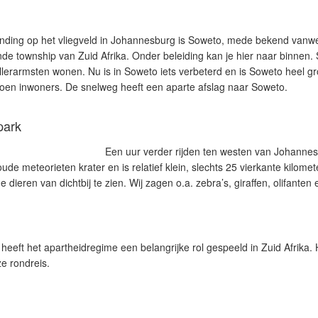
anding op het vliegveld in Johannesburg is Soweto, mede bekend van
e township van Zuid Afrika. Onder beleiding kan je hier naar binnen.
llerarmsten wonen. Nu is in Soweto iets verbeterd en is Soweto heel 
ljoen inwoners. De snelweg heeft een aparte afslag naar Soweto.
park
Een uur verder rijden ten westen van Johannesb
oude meteorieten krater en is relatief klein, slechts 25 vierkante kilometer
 dieren van dichtbij te zien. Wij zagen o.a. zebra’s, giraffen, olifanten
heeft het apartheidregime een belangrijke rol gespeeld in Zuid Afrika
e rondreis.