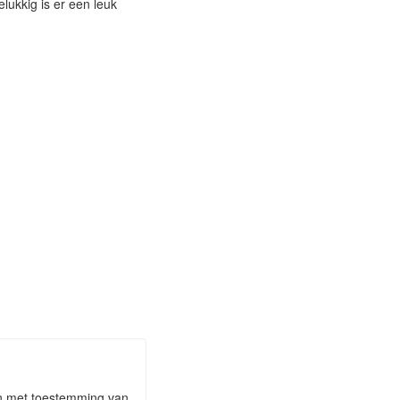
elukkig is er een leuk
aan met toestemming van