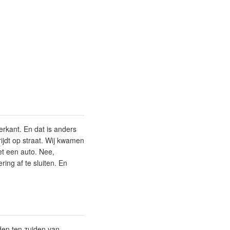
erkant. En dat is anders
ijdt op straat. Wij kwamen
et een auto. Nee,
ng af te sluiten. En
den ten zuiden van