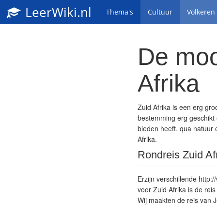
LeerWiki.nl
Thema's
Cultuur
Volkeren
De mooi
Afrika
Zuid Afrika is een erg gr
bestemming erg geschikt o
bieden heeft, qua natuur e
Afrika.
Rondreis Zuid Af
Erzijn verschillende
http:
voor Zuid Afrika is de re
Wij maakten de reis van 