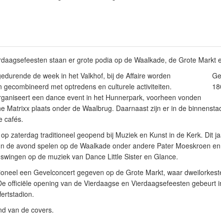
rdaagsefeesten staan er grote podia op de Waalkade, de Grote Markt 
 gedurende de week in het Valkhof, bij de Affaire worden
Ge
en gecombineerd met optredens en culturele activiteiten.
18
rganiseert een dance event in het Hunnerpark, voorheen vonden
 Matrixx plaats onder de Waalbrug. Daarnaast zijn er in de binnensta
e cafés.
 zaterdag traditioneel geopend bij Muziek en Kunst in de Kerk. Dit jaa
In de avond spelen op de Waalkade onder andere Pater Moeskroen en 
 swingen op de muziek van Dance Little Sister en Glance.
tioneel een Gevelconcert gegeven op de Grote Markt, waar dweilorkes
e officiële opening van de Vierdaagse en Vierdaagsefeesten gebeurt i
ertstadion.
d van de covers.