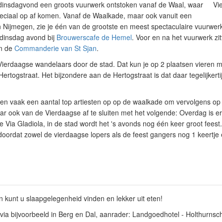
p dinsdagvond een groots vuurwerk ontstoken vanaf de Waal, waar
Vi
ciaal op af komen. Vanaf de Waalkade, maar ook vanuit een
an Nijmegen, zie je één van de grootste en meest spectaculaire vuurwe
 dinsdag avond bij
Brouwerscafe de Hemel
. Voor en na het vuurwerk zi
an de
Commanderie van St Sjan
.
rdaagse wandelaars door de stad. Dat kun je op 2 plaatsen vieren m
ertogstraat. Het bijzondere aan de Hertogstraat is dat daar tegelijke
n vaak een aantal top artiesten op op de waalkade om vervolgens op v
 ook van de Vierdaagse af te sluiten met het volgende: Overdag is er 
 Via Gladiola, in de stad wordt het 's avonds nog één keer groot feest.
doordat zowel de vierdaagse lopers als de feest gangers nog 1 keertje 
kunt u slaapgelegenheid vinden en lekker uit eten!
via bijvoorbeeld in Berg en Dal, aanrader:
Landgoedhotel - Holthurnsc