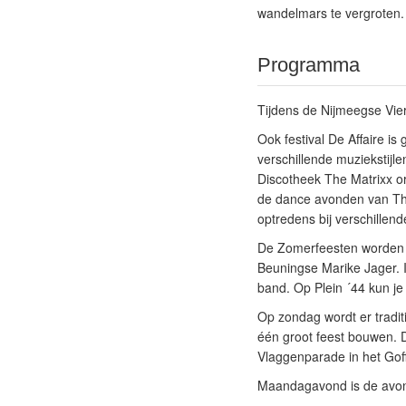
wandelmars te vergroten.
Programma
Tijdens de Nijmeegse Vie
Ook festival De Affaire is
verschillende muziekstijl
Discotheek The Matrixx o
de dance avonden van The
optredens bij verschillend
De Zomerfeesten worden op
Beuningse Marike Jager. 
band. Op Plein ´44 kun je
Op zondag wordt er tradi
één groot feest bouwen. D
Vlaggenparade in het Goff
Maandagavond is de avon