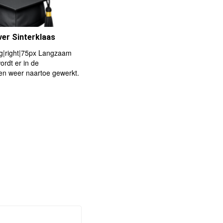
ver Sinterklaas
pg|right|75px Langzaam
rdt er in de
n weer naartoe gewerkt.