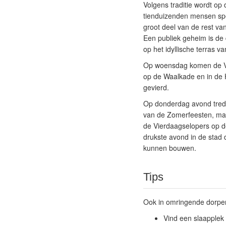
Volgens traditie wordt o
tienduizenden mensen spe
groot deel van de rest v
Een publiek geheim is de
op het idyllische terras v
Op woensdag komen de Vie
op de Waalkade en in de H
gevierd.
Op donderdag avond trede
van de Zomerfeesten, maar
de Vierdaagselopers op de
drukste avond in de stad 
kunnen bouwen.
Tips
Ook in omringende dorpen 
Vind een slaapplek 