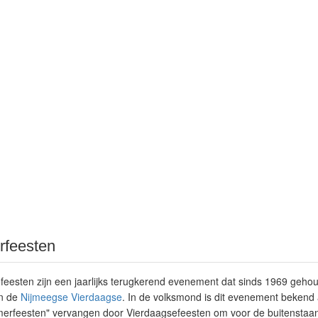
rfeesten
eesten zijn een jaarlijks terugkerend evenement dat sinds 1969 geho
an de
Nijmeegse Vierdaagse
. In de volksmond is dit evenement bekend 
rfeesten" vervangen door Vierdaagsefeesten om voor de buitenstaan