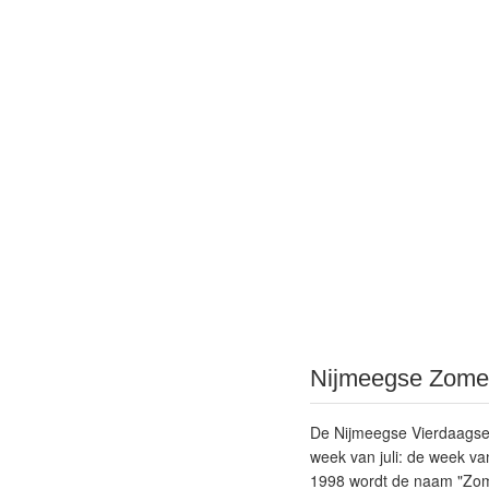
Nijmeegse Zome
De Nijmeegse Vierdaagsef
week van juli: de week v
1998 wordt de naam "Zome