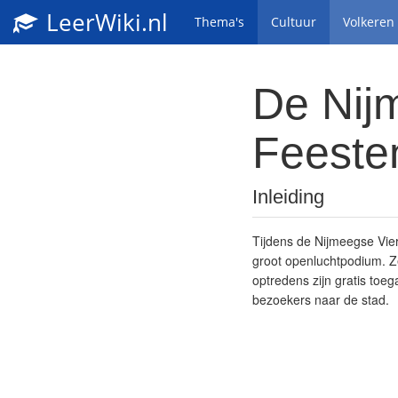
LeerWiki.nl
Thema's
Cultuur
Volkeren
De Nij
Feeste
Inleiding
Tijdens de Nijmeegse Vie
groot openluchtpodium. Z
optredens zijn gratis toe
bezoekers naar de stad.