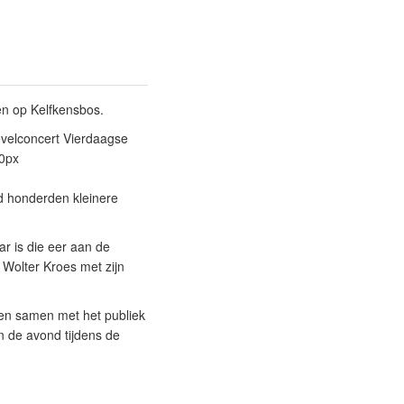
en op Kelfkensbos.
velconcert Vierdaagse
0px
d honderden kleinere
r is die eer aan de
Wolter Kroes met zijn
ten samen met het publiek
n de avond tijdens de