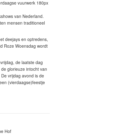
erdaagse vuurwerk 180px
rkshows van Nederland.
tten mensen traditioneel
et deejays en optredens,
rtijd Roze Woensdag wordt
rijdag, de laatste dag
de glorieuze intocht van
 De vrijdag avond is de
een (vierdaagse)feestje
he Hof