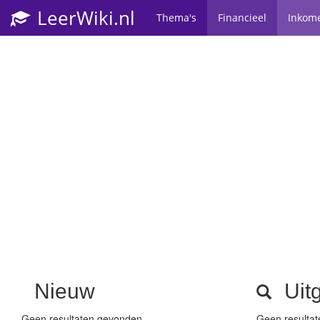
LeerWiki.nl
Thema's
Financieel
Inkom
Nieuw
Uitg
Geen resultaten gevonden
Geen resulta