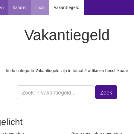
en
Salaris
Loon
Vakantiegeld
Vakantiegeld
In de categorie
Vakantiegeld
zijn in totaal 2 artikelen beschikbaar
Zoek
elicht
ten gevonden
Geen resultaten gevonden