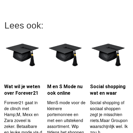
Lees ook:
Wat wil je weten
M en S Mode nu
Social shopping
over Forever21
ook online
wat en waar
Forever21 gaat in
MenS mode voor de
Social shopping of
de clinch met
kleinere
sociaal shoppen
Hamp;M, Mexx en
portemonnee en
zegt je misschien
Zara zoveel is
met een uitstekend
niets.Maar Groupon
zeker. Betaalbare
assortiment. Wip
waarschijnlijk wel. Ik
en leuke mode via d
tijdens het shoppen
zou h