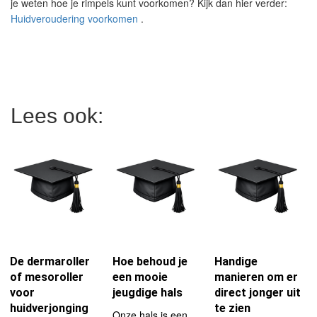
je weten hoe je rimpels kunt voorkomen? Kijk dan hier verder:
Huidveroudering voorkomen
.
Lees ook:
De dermaroller
Hoe behoud je
Handige
of mesoroller
een mooie
manieren om er
voor
jeugdige hals
direct jonger uit
huidverjonging
te zien
Onze hals is een