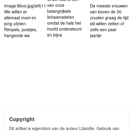
van onze
Image:Mooi.jpg|left|115px
De meeste vrouwen
belangrijkste
We willen er
van boven de 30
lichaamsdelen
allemaal mooi en
zouden graag de tijd
omdat de hals het
jong uitzien.
stil willen zetten of
hoofd ondersteunt
Rimpels, puistjes,
zelfs een paar
en bijna
hangende wa
jaartje
Copyright
Dit artikel is eigendom van de auteur Lilalollie. Gebruik van