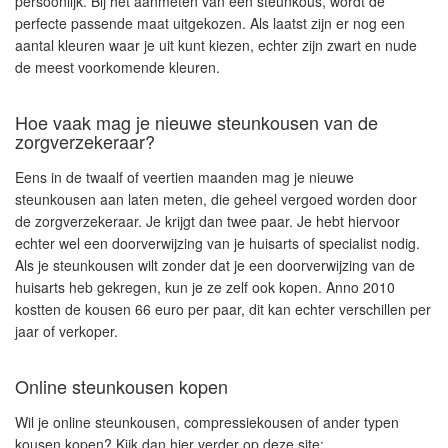
persoonlijk. Bij het aanmeten van een steunkous, wordt de
perfecte passende maat uitgekozen. Als laatst zijn er nog een
aantal kleuren waar je uit kunt kiezen, echter zijn zwart en nude
de meest voorkomende kleuren.
Hoe vaak mag je nieuwe steunkousen van de
zorgverzekeraar?
Eens in de twaalf of veertien maanden mag je nieuwe
steunkousen aan laten meten, die geheel vergoed worden door
de zorgverzekeraar. Je krijgt dan twee paar. Je hebt hiervoor
echter wel een doorverwijzing van je huisarts of specialist nodig.
Als je steunkousen wilt zonder dat je een doorverwijzing van de
huisarts heb gekregen, kun je ze zelf ook kopen. Anno 2010
kostten de kousen 66 euro per paar, dit kan echter verschillen per
jaar of verkoper.
Online steunkousen kopen
Wil je online steunkousen, compressiekousen of ander typen
kousen kopen? Kijk dan hier verder op deze site;