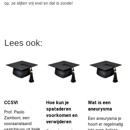
op, ze slijten vrij snel en dat is zonde!
Lees ook:
CCSVI
Hoe kun je
Wat is een
spataderen
aneurysma
Prof. Paolo
voorkomen en
Zamboni, een
Een aneurysma je
verwijderen
vooraanstaand
hoort er regelmatig
vaatchirurg uit Italië,
iets over, helaas