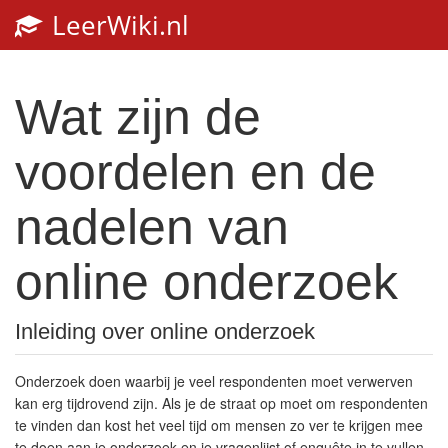
LeerWiki.nl
Toggl
navig
Wat zijn de
voordelen en de
nadelen van
online onderzoek
Inleiding over online onderzoek
Onderzoek doen waarbij je veel respondenten moet verwerven
kan erg tijdrovend zijn. Als je de straat op moet om respondenten
te vinden dan kost het veel tijd om mensen zo ver te krijgen mee
te doen aan je onderzoek en je vragenlijst of enquête in te vullen.