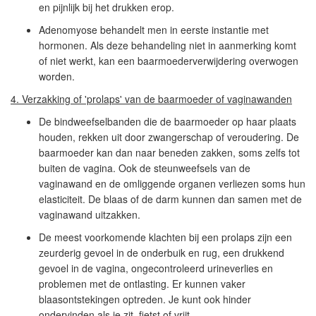
en pijnlijk bij het drukken erop.
Adenomyose behandelt men in eerste instantie met
hormonen. Als deze behandeling niet in aanmerking komt
of niet werkt, kan een baarmoederverwijdering overwogen
worden.
4. Verzakking of 'prolaps' van de baarmoeder of vaginawanden
De bindweefselbanden die de baarmoeder op haar plaats
houden, rekken uit door zwangerschap of veroudering. De
baarmoeder kan dan naar beneden zakken, soms zelfs tot
buiten de vagina. Ook de steunweefsels van de
vaginawand en de omliggende organen verliezen soms hun
elasticiteit. De blaas of de darm kunnen dan samen met de
vaginawand uitzakken.
De meest voorkomende klachten bij een prolaps zijn een
zeurderig gevoel in de onderbuik en rug, een drukkend
gevoel in de vagina, ongecontroleerd urineverlies en
problemen met de ontlasting. Er kunnen vaker
blaasontstekingen optreden. Je kunt ook hinder
ondervinden als je zit, fietst of vrijt.