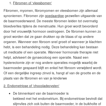
Fibromen of ‘vleesbomen
'
Fibromen, myomen, fibromyomen en vleesbomen zijn allemaal
synoniemen. Fibromen zijn
goedaardige
gezwellen uitgaande van
de baarmoederwand. De meeste fibromen leiden tot overmatig
bloedverlies tijdens de menstruatie. Hun groei wordt bevorderd
door het vrouwelijk hormoon oestrogeen. De fibromen kunnen zo
groot worden dat ze gaan drukken op de blaas of op andere
organen. Wanneer een fibroom snel groeit of wanneer je klachten
hebt, is een behandeling nodig. Deze behandeling kan bestaan
uit medicatie of een operatie. Wanneer hormonale therapie niet
helpt, adviseert de gynaecoloog een operatie. Naast een
hysterectomie zijn er nog andere operaties mogelijk waarbij de
baarmoeder gespaard blijft en enkel het fibroom verwijderd wordt.
Of een dergelijke ingreep zinvol is, hangt af van de grootte en de
plaats van de fibromen en van je kinderwe
2. Endometriose of 'chocoladecysten
'
De binnenkant van de baarmoeder is
bekleed met het endometrium. Bij endometriose bevindt dat
slijmvlies zich ook buiten de baarmoeder, in de buikholte of