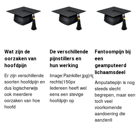
Wat zijn de
De verschillende
Fantoompijn bij
oorzaken van
pijnstillers en
een
hoofdpijn
hun werking
geamputeerd
lichaamsdeel
Er zijn verschillende
Image:Painkiller.jpg|right|afbeelding
soorten hoofdpijn en
rechts|150px
Amputatiepijn is nog
dus logischerwijs
Iedereen heeft wel
steeds slecht
ook meerdere
eens een stevige
begrepen, maar een
oorzaken van hoe
hoofdpijn op
toch veel
hoofd
voorkomende
aandoening die
aanzienli