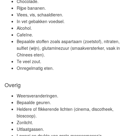
Chocolade.
Rijpe bananen.
Vlees, vis, schaaldieren.
In vet gebakken voedsel.
Alcohol.
Cafeïne.
Bepaalde stoffen zoals aspartaam (zoetstof), nitraten,
sulfiet (wijn), glutaminezuur (smaakversterker, vaak in
Chinees eten).
Te veel zout.
Onregelmatig eten.
Overig
Weersveranderingen.
Bepaalde geuren.
Heldere of flikkerende lichten (cinema, discotheek,
bioscoop).
Zonlicht.
Uitlaatgassen.
Lawaai en drukte van grote mensenmassa's.