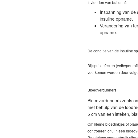
Invloeden van buitenaf:
Inspanning van de s
insuline opname.
Verandering van tem
opname.
De conditie van de insuline sp
Bij spuitdefecten (vethypertro
voorkomen worden door volgens
Bloedverdunners
Bloedverdunners zoals ond
met behulp van de loodrec
5 cm van een litteken, bl
Om kleine bloedinkjes of blau
controleren of u in een bloed
Raadpleeg voor gebruik uiteraar