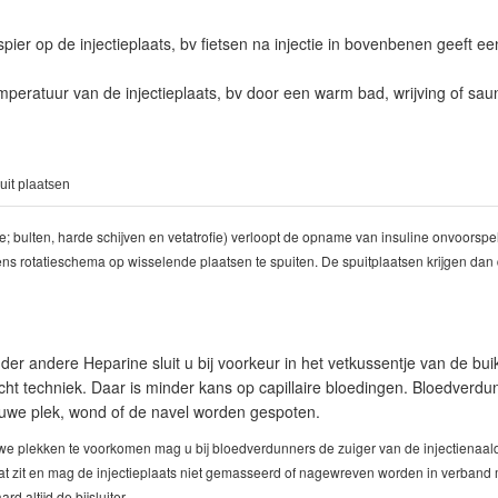
pier op de injectieplaats, bv fietsen na injectie in bovenbenen geeft ee
peratuur van de injectieplaats, bv door een warm bad, wrijving of saun
uit plaatsen
fie; bulten, harde schijven en vetatrofie) verloopt de opname van insuline onvoorsp
 rotatieschema op wisselende plaatsen te spuiten. De spuitplaatsen krijgen dan 
er andere Heparine sluit u bij voorkeur in het vetkussentje van de bui
ht techniek. Daar is minder kans op capillaire bloedingen. Bloedverd
auwe plek, wond of de navel worden gespoten.
we plekken te voorkomen mag u bij bloedverdunners de zuiger van de injectienaald
vat zit en mag de injectieplaats niet gemasseerd of nagewreven worden in verban
d altijd de bijsluiter.