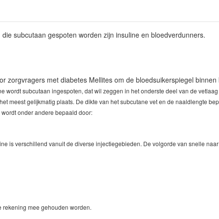
die subcutaan gespoten worden zijn insuline en bloedverdunners.
oor zorgvragers met diabetes Mellites om de bloedsuikerspiegel binne
ne wordt subcutaan ingespoten, dat wil zeggen in het onderste deel van de vetlaag
het meest gelijkmatig plaats. De dikte van het subcutane vet en de naaldlengte bep
e wordt onder andere bepaald door:
e is verschillend vanuit de diverse injectiegebieden.
De volgorde van snelle naar
ie rekening mee gehouden worden.