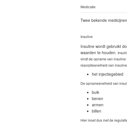
Medicatie
Twee bekende medicijnen 
Insuline
Insuline wordt gebruikt d
waarden te houden.
Insuli
vindt de opname van insuline 
resorptiesnelheid van insulin
het injectiegebied
De opnamesnelheid van insulin
buik
benen
armen
billen
Hier moet dus met de regulat