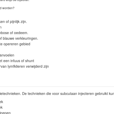
rd worden?
n of pijnlijk zijn.
n
mbose of oedeem.
f blauwe verkleuringen.
te opereren gebied
aanvoelen
t een infuus of shunt
van lymfklieren verwijderd zijn
ctietechnieken. De technieken die voor subcutaan injecteren gebruikt ku
ek
ek
linepen