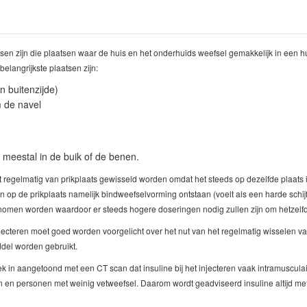
sen zijn die plaatsen waar de huis en het onderhuids weefsel gemakkelijk in een 
langrijkste plaatsen zijn:
 buitenzijde)
 de navel
 meestal in de buik of de benen.
 regelmatig van prikplaats gewisseld worden omdat het steeds op dezelfde plaats in
n op de prikplaats namelijk bindweefselvorming ontstaan (voelt als een harde schij
omen worden waardoor er steeds hogere doseringen nodig zullen zijn om hetzelfde
njecteren moet goed worden voorgelicht over het nut van het regelmatig wisselen va
del worden gebruikt.
 in aangetoond met een CT scan dat insuline bij het injecteren vaak intramusculair
n en personen met weinig vetweefsel. Daarom wordt geadviseerd insuline altijd met 