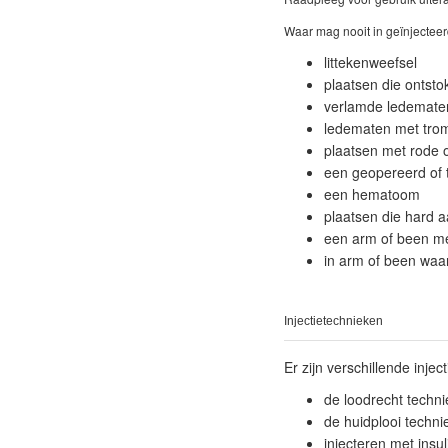
Waar mag nooit in geïnjectee
littekenweefsel
plaatsen die ontstoke
verlamde ledemate
ledematen met tro
plaatsen met rode o
een geopereerd of 
een hematoom
plaatsen die hard 
een arm of been me
in arm of been waar
Injectietechnieken
Er zijn verschillende inje
de loodrecht techni
de huidplooi techni
injecteren met insu