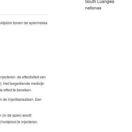
South Luangwa
nationaa
huidplooi boven de spiermassa
jecteren de effectiviteit van
f). Het toegediende medicijn
 effect te bereiken.
n de injectieplaatsen. Een
 (in de spier) wordt
huidplooi te injecteren.