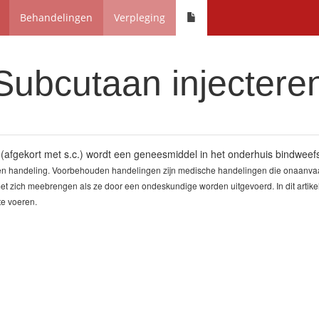
Behandelingen
Verpleging
Subcutaan injectere
e (afgekort met s.c.) wordt een geneesmiddel in het onderhuis bindwee
en handeling. Voorbehouden handelingen zijn medische handelingen die onaanvaar
met zich meebrengen als ze door een ondeskundige worden uitgevoerd.
In dit arti
 te voeren.