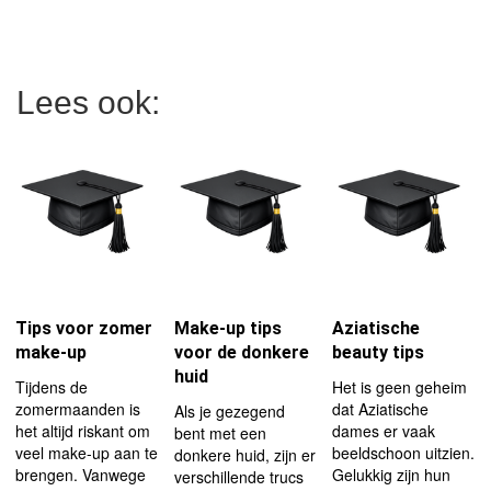
Lees ook:
Tips voor zomer
Make-up tips
Aziatische
make-up
voor de donkere
beauty tips
huid
Tijdens de
Het is geen geheim
zomermaanden is
dat Aziatische
Als je gezegend
het altijd riskant om
dames er vaak
bent met een
veel make-up aan te
beeldschoon uitzien.
donkere huid, zijn er
brengen. Vanwege
Gelukkig zijn hun
verschillende trucs