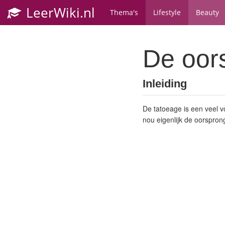
LeerWiki.nl
Thema's
Lifestyle
Beauty
De oor
Inleiding
De tatoeage is een veel v
nou eigenlijk de oorspron