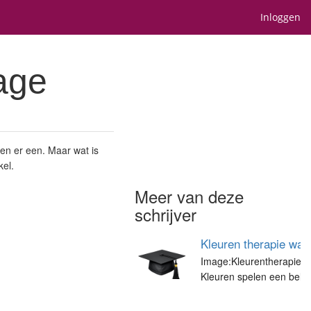
Inloggen
age
en er een. Maar wat is
kel.
Meer van deze
schrijver
Kleuren therapie wat 
Image:Kleurentherapie.jp
Kleuren spelen een belang