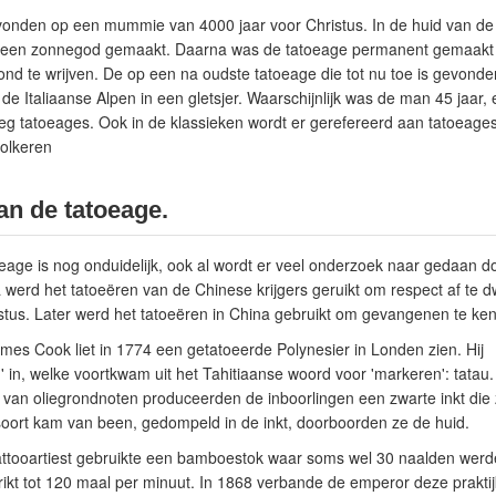
vonden op een mummie van 4000 jaar voor Christus. In de huid van 
n een zonnegod gemaakt. Daarna was de tatoeage permanent gemaakt
e wond te wrijven. De op een na oudste tatoeage die tot nu toe is gevon
in de Italiaanse Alpen in een gletsjer. Waarschijnlijk was de man 45 jaar,
g tatoeages. Ook in de klassieken wordt er gerefereerd aan tatoeages
olkeren
n de tatoeage.
age is nog onduidelijk, ook al wordt er veel onderzoek naar gedaan do
werd het tatoeëren van de Chinese krijgers geruikt om respect af te d
istus. Later werd het tatoeëren in China gebruikt om gevangenen te k
mes Cook liet in 1774 een getatoeerde Polynesier in Londen zien. Hij
' in, welke voortkwam uit het Tahitiaanse woord voor 'markeren': tatau.
 van oliegrondnoten produceerden de inboorlingen een zwarte inkt die
oort kam van been, gedompeld in de inkt, doorboorden ze de huid.
tattooartiest gebruikte een bamboestok waar soms wel 30 naalden wer
ikt tot 120 maal per minuut. In 1868 verbande de emperor deze praktij