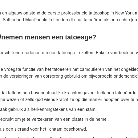
n en algauw ontstond de eerste professionele tattooshop in New York m
l Sutherland MacDonald in Londen die het tatoeëren als een echte job
nemen mensen een tatoeage?
verschillende redenen om een tatoeage te zetten. Enkele voorbeelden 
de vroegste functie van het tatoeeren het camoufleren van het ongekle
en de versieringen van oorsprong gebruikt om bijvoorbeeld onderschei
dat tattoos hen bovennatuurlijke krachten gaven. Indianen tatoeëerde
sche wezen of zelfs god wiens kracht ze op die manier hoopten over te
aak gebruik als herkenningstekens van een stam.
bruikt om je te verzekeren van een plaats in de hemel.
als een sieraad voor het lichaam beschouwd.