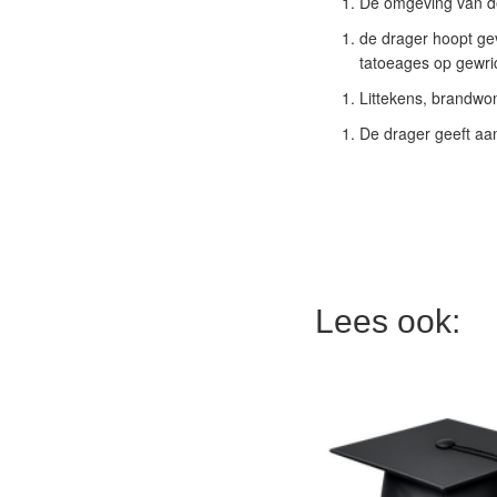
De omgeving van de
de drager hoopt gev
tatoeages op gewri
Littekens, brandwo
De drager geeft aan
Lees ook: