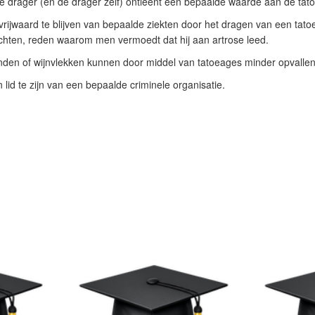
 drager (en de drager zelf) ontleent een bepaalde waarde aan de tat
rijwaard te blijven van bepaalde ziekten door het dragen van een tato
chten, reden waarom men vermoedt dat hij aan artrose leed.
nden of wijnvlekken kunnen door middel van tatoeages minder opvall
 lid te zijn van een bepaalde criminele organisatie.