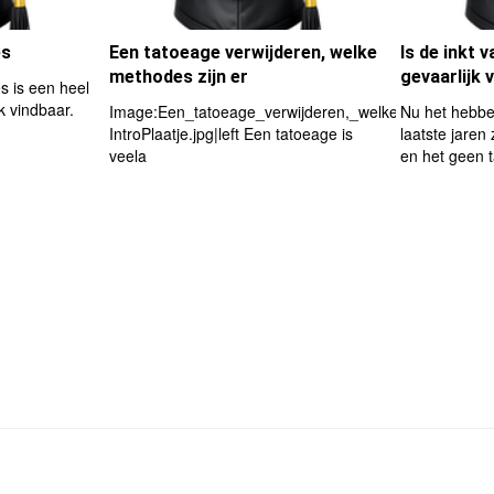
es
Een tatoeage verwijderen, welke
Is de inkt 
methodes zijn er
gevaarlijk
s is een heel
k vindbaar.
Image:Een_tatoeage_verwijderen,_welke_methodes_zi
Nu het hebbe
IntroPlaatje.jpg|left Een tatoeage is
laatste jaren
veela
en het geen 