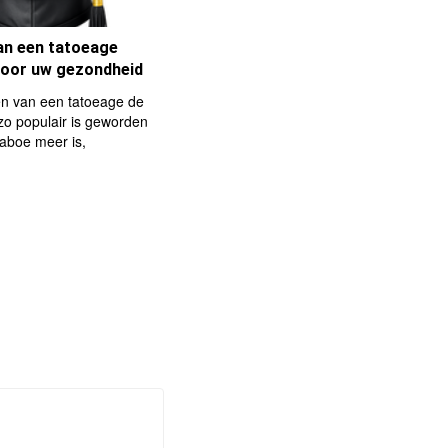
van een tatoeage
 voor uw gezondheid
jn_er.-
n van een tatoeage de
 zo populair is geworden
taboe meer is,