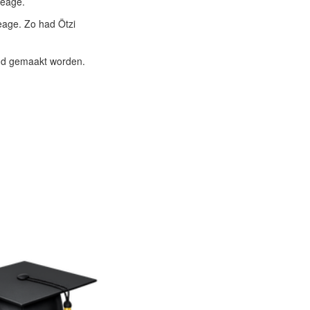
oeage.
eage. Zo had Ötzi
end gemaakt worden.