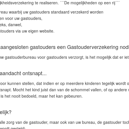
kheidsverzekering te realiseren. ´´´De mogelijkheden op een rij´´´
bureau waarbij uw gastouders standaard verzekerd worden
gen voor uw gastouders,
eks, danwel,
touders via uw eigen website.
angesloten gastouders een Gastouderverzekering nodi
w gastouderbureau voor gastouders verzorgt, is het mogelijk dat er ie
aandacht ontsnapt...
or kunnen stellen, dat indien er op meerdere kinderen tegelijk wordt 
snapt. Mocht het kind juist dan van de schommel vallen, of op andere 
k is het nooit bedoeld, maar het kan gebeuren.
lijk?
alle zorg van de gastouder, maar ook van uw bureau, de gastouder toch
wordt gesteld).