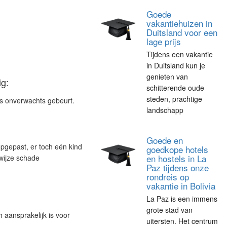
Goede
vakantiehuizen in
Duitsland voor een
lage prijs
Tijdens een vakantie
in Duitsland kun je
genieten van
g:
schitterende oude
steden, prachtige
ts onverwachts gebeurt.
landschapp
Goede en
opgepast, er toch eén kind
goedkope hotels
en hostels in La
wijze schade
Paz tijdens onze
rondreis op
vakantie in Bolivia
La Paz is een immens
grote stad van
 aansprakelijk is voor
uitersten. Het centrum