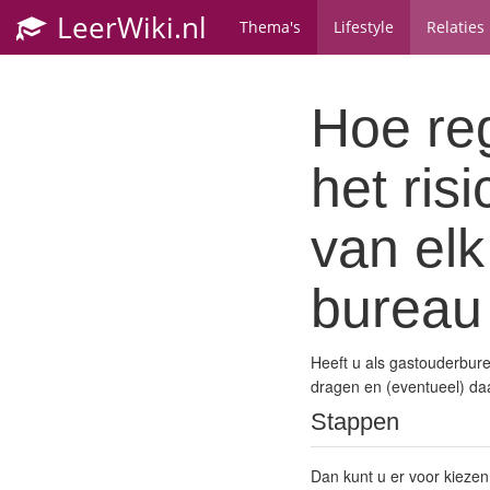
LeerWiki.nl
Thema's
Lifestyle
Relaties
Hoe reg
het ris
van el
bureau
Heeft u als gastouderbur
dragen en (eventueel) d
Stappen
Dan kunt u er voor kiezen