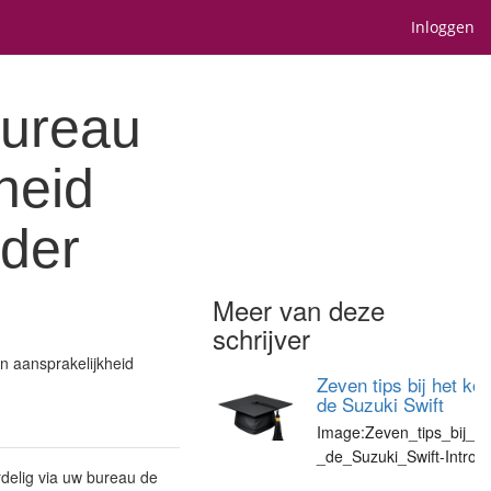
Inloggen
bureau
heid
uder
Meer van deze
schrijver
n aansprakelijkheid
Zeven tips bij het ko
de Suzuki Swift
Image:Zeven_tips_bij_h
_de_Suzuki_Swift-IntroPl
rdelig via uw bureau de