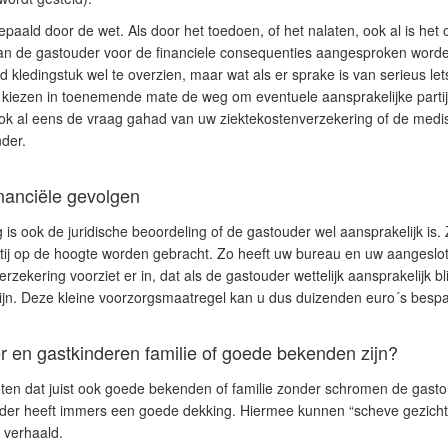
epaald door de wet. Als door het toedoen, of het nalaten, ook al is he
, kan de gastouder voor de financiele consequenties aangesproken worden.
d kledingstuk wel te overzien, maar wat als er sprake is van serieus le
 kiezen in toenemende mate de weg om eventuele aansprakelijke partij
 ook al eens de vraag gahad van uw ziektekostenverzekering of de medi
der.
inanciële gevolgen
s ook de juridische beoordeling of de gastouder wel aansprakelijk is. Z
tij op de hoogte worden gebracht. Zo heeft uw bureau en uw aangeslot
zekering voorziet er in, dat als de gastouder wettelijk aansprakelijk blij
ijn. Deze kleine voorzorgsmaatregel kan u dus duizenden euro´s besp
r en gastkinderen familie of goede bekenden zijn?
weten dat juist ook goede bekenden of familie zonder schromen de gasto
uder heeft immers een goede dekking. Hiermee kunnen “scheve gezic
 verhaald.