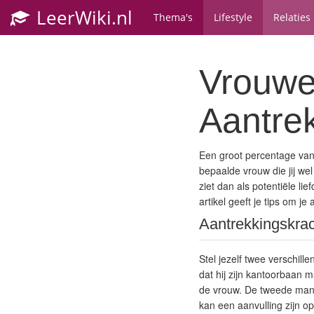
LeerWiki.nl
Thema's
Lifestyle
Relaties
Vrouwen
Aantre
Een groot percentage van
bepaalde vrouw die jij wel
ziet dan als potentiële li
artikel geeft je tips om j
Aantrekkingskrac
Stel jezelf twee verschil
dat hij zijn kantoorbaan m
de vrouw. De tweede man, F
kan een aanvulling zijn o