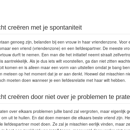
ht creëren met je spontaniteit
taan genoeg zijn, belanden bij een vrouw in haar vriendenzone. Voor 
n zomaar een vriend (vriendenzone) en een liefdespartner. De meeste 
rtouw durft te nemen. Een man die het initiatief neemt straalt zelfvertr
s aantrekkelijk. Als je dus iets wilt voorstellen, ga dan niet zitten wach
it komen en is alleen maar een vorm van uitstellen omdat je bang bent v
dan meteen op het moment dat je er aan denkt. Hoewel dat misschien niet
 toch moeten doen wanneer je een liefdesrelatie met haar wilt hebben.
ht creëren door niet over je problemen te prat
raten over elkaars problemen jullie band zal vergroten, maar eigenlijk g
 uit te huilen. En dat doen mensen die elkaars beste vriend zijn. Het i
le liefdespartner moet doen. Ze zal je misschien eerlijk vinden, maar ze