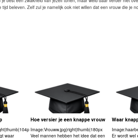
 best een zwakheid van jezelf tonen, maar weid daar verder niet over u
 tijd beleven. Zelf zul je namelijk ook niet willen dat een vrouw die je 
p
Hoe versier je een knappe vrouw
Waar knapp
ght|thumb|104px
Image:Vrouww.jpg|right|thumb|180px
Image:haarbe
gt waar
Veel mannen hebben het idee dat een
Er wordt wel