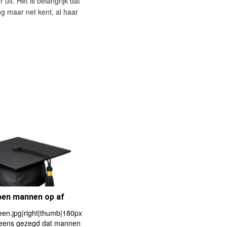
it. Het is belangrijk dat
nog maar net kent, al haar
en mannen op af
en.jpg|right|thumb|180px
 eens gezegd dat mannen