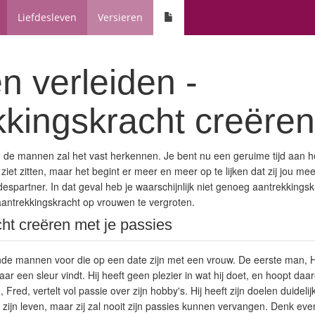
Liefdesleven
Versieren
 verleiden -
kkingskracht creëren
 de mannen zal het vast herkennen. Je bent nu een geruime tijd aan h
 ziet zitten, maar het begint er meer en meer op te lijken dat zij jou m
efdespartner. In dat geval heb je waarschijnlijk niet genoeg aantrekkings
e aantrekkingskracht op vrouwen te vergroten.
ht creëren met je passies
lende mannen voor die op een date zijn met een vrouw. De eerste man, 
aar een sleur vindt. Hij heeft geen plezier in wat hij doet, en hoopt daar
red, vertelt vol passie over zijn hobby's. Hij heeft zijn doelen duidel
p zijn leven, maar zij zal nooit zijn passies kunnen vervangen. Denk ev