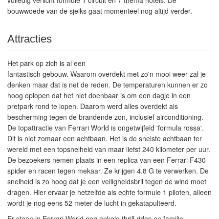
volledig verlicht formule 1 circuit en 7 thema hotels. De
bouwwoede van de sjeiks gaat momenteel nog altijd verder.
Attracties
Het park op zich is al een
fantastisch gebouw. Waarom overdekt met zo'n mooi weer zal je
denken maar dat is net de reden. De temperaturen kunnen er zo
hoog oplopen dat het niet doenbaar is om een dagje in een
pretpark rond te lopen. Daarom werd alles overdekt als
bescherming tegen de brandende zon, inclusief airconditioning.
De topattractie van Ferrari World is ongetwijfeld 'formula rossa'.
Dit is niet zomaar een achtbaan. Het is de snelste achtbaan ter
wereld met een topsnelheid van maar liefst 240 kilometer per uur.
De bezoekers nemen plaats in een replica van een Ferrari F430
spider en racen tegen mekaar. Ze krijgen 4.8 G te verwerken. De
snelheid is zo hoog dat je een veiligheidsbril tegen de wind moet
dragen. Hier ervaar je hetzelfde als echte formule 1 piloten, alleen
wordt je nog eens 52 meter de lucht in gekatapulteerd.
Er staan in Ferrari World nog enkele thrill rides en familie