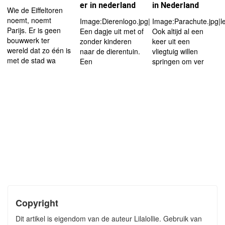
er in nederland
in Nederland
Wie de Eiffeltoren
noemt, noemt
Image:Dierenlogo.jpg|right|thumb|127px
Image:Parachute.jpg|l
Parijs. Er is geen
Een dagje uit met of
Ook altijd al een
bouwwerk ter
zonder kinderen
keer uit een
wereld dat zo één is
naar de dierentuin.
vliegtuig willen
met de stad wa
Een
springen om ver
Copyright
Dit artikel is eigendom van de auteur Lilalollie. Gebruik van